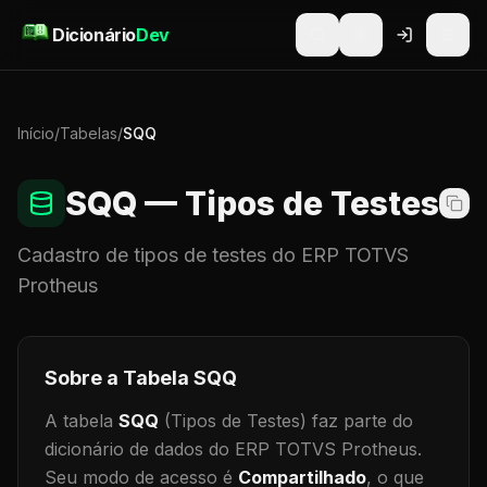
Pular para o conteúdo
Dicionário
Dev
Início
/
Tabelas
/
SQQ
SQQ
— Tipos de Testes
Cadastro de
tipos de testes
do ERP TOTVS
Protheus
Sobre a Tabela
SQQ
A tabela
SQQ
(Tipos de Testes)
faz parte do
dicionário de dados do ERP TOTVS Protheus.
Seu modo de acesso é
Compartilhado
, o que