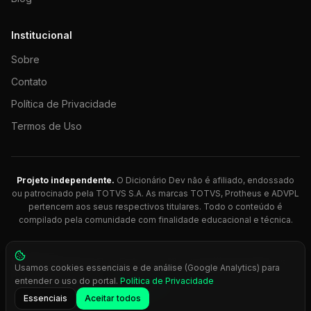
Institucional
Sobre
Contato
Política de Privacidade
Termos de Uso
Projeto independente.
O Dicionário Dev não é afiliado, endossado
ou patrocinado pela TOTVS S.A. As marcas TOTVS, Protheus e ADVPL
pertencem aos seus respectivos titulares. Todo o conteúdo é
compilado pela comunidade com finalidade educacional e técnica.
© 2026 Dicionário Dev. Feito com 💚 para desenvolvedores
Usamos cookies essenciais e de análise (Google Analytics) para
Protheus.
entender o uso do portal.
Política de Privacidade
Press
Ctrl+K
para busca rápida
Essenciais
Aceitar todos