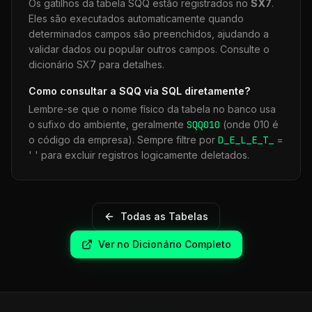
Os gatilhos da tabela
SQQ
estão registrados no
SX7
.
Eles são executados automaticamente quando
determinados campos são preenchidos, ajudando a
validar dados ou popular outros campos. Consulte o
dicionário SX7 para detalhes.
Como consultar a
SQQ
via SQL diretamente?
Lembre-se que o nome físico da tabela no banco usa
o sufixo do ambiente, geralmente
SQQ
010
(onde 010 é
o código da empresa). Sempre filtre por
D_E_L_E_T_
=
' ' para excluir registros logicamente deletados.
Todas as Tabelas
Ver no Dicionário Completo