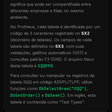
significa que
pode ser compartilhada entre
diferentes empresas e filiais no mesmo
ambiente
.
No Protheus, cada tabela é identificada por um
código de 3 caracteres registrado no
SX2
(dicionário de tabelas). Os campos de cada
tabela são definidos no
SX3
, com suas
validações, gatilhos automáticos (SX7) e
consultas padrão F3 (SXB).
O arquivo físico
desta tabela é
SQQ990
.
Para consultar ou manipular os registros da
tabela
SQQ
em código ADVPL/TLPP, utilize
funções como
DbSelectArea("
SQQ
")
,
DbSetOrder()
e
DbSeek()
.
Em inglês, esta
tabela é conhecida como "
Test Types
".