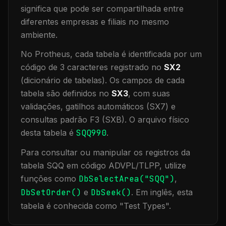
significa que
pode ser compartilhada entre
diferentes empresas e filiais no mesmo
ambiente
.
No Protheus, cada tabela é identificada por um
código de 3 caracteres registrado no
SX2
(dicionário de tabelas). Os campos de cada
tabela são definidos no
SX3
, com suas
validações, gatilhos automáticos (SX7) e
consultas padrão F3 (SXB).
O arquivo físico
desta tabela é
SQQ990
.
Para consultar ou manipular os registros da
tabela
SQQ
em código ADVPL/TLPP, utilize
funções como
DbSelectArea("
SQQ
")
,
DbSetOrder()
e
DbSeek()
.
Em inglês, esta
tabela é conhecida como "
Test Types
".