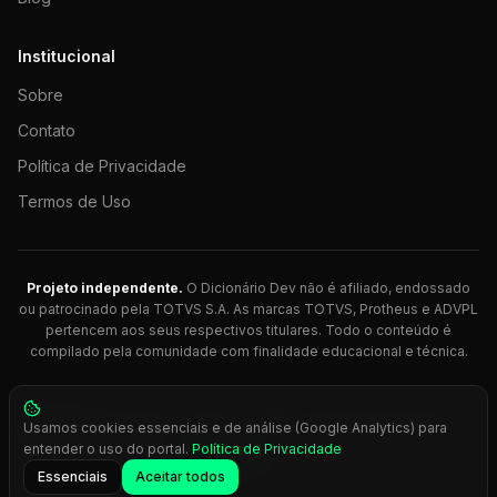
Institucional
Sobre
Contato
Política de Privacidade
Termos de Uso
Projeto independente.
O Dicionário Dev não é afiliado, endossado
ou patrocinado pela TOTVS S.A. As marcas TOTVS, Protheus e ADVPL
pertencem aos seus respectivos titulares. Todo o conteúdo é
compilado pela comunidade com finalidade educacional e técnica.
© 2026 Dicionário Dev. Feito com 💚 para desenvolvedores
Usamos cookies essenciais e de análise (Google Analytics) para
Protheus.
entender o uso do portal.
Política de Privacidade
Press
Ctrl+K
para busca rápida
Essenciais
Aceitar todos