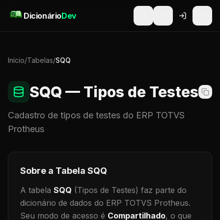
Pular para o conteúdo
Dicionário
Dev
Início
/
Tabelas
/
SQQ
SQQ
— Tipos de Testes
Cadastro de
tipos de testes
do ERP TOTVS
Protheus
Sobre a Tabela
SQQ
A tabela
SQQ
(Tipos de Testes)
faz parte do
dicionário de dados do ERP TOTVS Protheus.
Seu modo de acesso é
Compartilhado
, o que