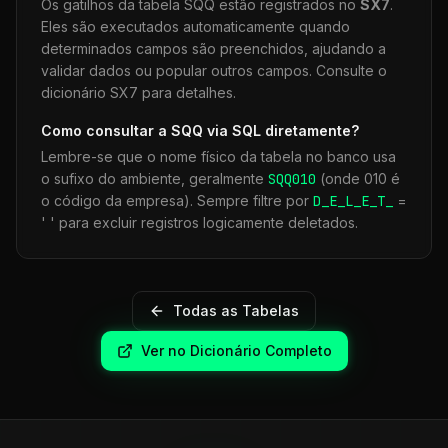
Os gatilhos da tabela
SQQ
estão registrados no
SX7
.
Eles são executados automaticamente quando
determinados campos são preenchidos, ajudando a
validar dados ou popular outros campos. Consulte o
dicionário SX7 para detalhes.
Como consultar a
SQQ
via SQL diretamente?
Lembre-se que o nome físico da tabela no banco usa
o sufixo do ambiente, geralmente
SQQ
010
(onde 010 é
o código da empresa). Sempre filtre por
D_E_L_E_T_
=
' ' para excluir registros logicamente deletados.
Todas as Tabelas
Ver no Dicionário Completo