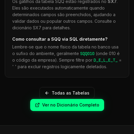
Os gatilhos da tabela
SQQ
estão registrados no
SX7
.
Eles são executados automaticamente quando
determinados campos são preenchidos, ajudando a
validar dados ou popular outros campos. Consulte o
dicionário SX7 para detalhes.
Como consultar a
SQQ
via SQL diretamente?
Lembre-se que o nome físico da tabela no banco usa
o sufixo do ambiente, geralmente
SQQ
010
(onde 010 é
o código da empresa). Sempre filtre por
D_E_L_E_T_
=
' ' para excluir registros logicamente deletados.
Todas as Tabelas
Ver no Dicionário Completo