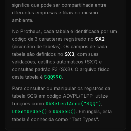
significa que
pode ser compartilhada entre
diferentes empresas e filiais no mesmo
ambiente
.
No Protheus, cada tabela é identificada por um
código de 3 caracteres registrado no
SX2
(dicionário de tabelas). Os campos de cada
tabela são definidos no
SX3
, com suas
validações, gatilhos automáticos (SX7) e
consultas padrão F3 (SXB).
O arquivo físico
desta tabela é
SQQ990
.
Para consultar ou manipular os registros da
tabela
SQQ
em código ADVPL/TLPP, utilize
funções como
DbSelectArea("
SQQ
")
,
DbSetOrder()
e
DbSeek()
.
Em inglês, esta
tabela é conhecida como "
Test Types
".