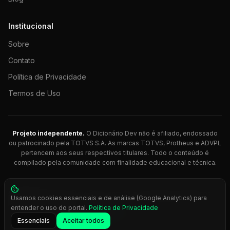
Institucional
Sobre
Contato
Política de Privacidade
Termos de Uso
Projeto independente.
O Dicionário Dev não é afiliado, endossado
ou patrocinado pela TOTVS S.A. As marcas TOTVS, Protheus e ADVPL
pertencem aos seus respectivos titulares. Todo o conteúdo é
compilado pela comunidade com finalidade educacional e técnica.
© 2026 Dicionário Dev. Feito com 💚 para desenvolvedores
Usamos cookies essenciais e de análise (Google Analytics) para
Protheus.
entender o uso do portal.
Política de Privacidade
Press
Ctrl+K
para busca rápida
Essenciais
Aceitar todos