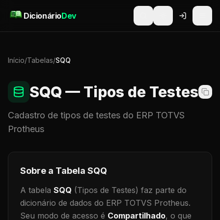
Pular para o conteúdo
Dicionário
Dev
Início
/
Tabelas
/
SQQ
SQQ
— Tipos de Testes
Cadastro de
tipos de testes
do ERP TOTVS
Protheus
Sobre a Tabela
SQQ
A tabela
SQQ
(Tipos de Testes)
faz parte do
dicionário de dados do ERP TOTVS Protheus.
Seu modo de acesso é
Compartilhado
, o que