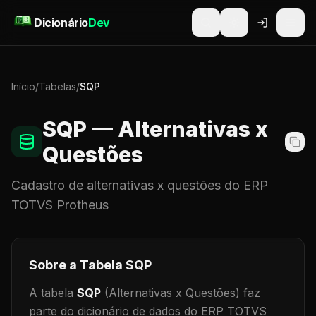
Pular para o conteúdo
Dicionário
Dev
Início
/
Tabelas
/
SQP
SQP
— Alternativas x
Questões
Cadastro de
alternativas x questões
do ERP
TOTVS Protheus
Sobre a Tabela
SQP
A tabela
SQP
(Alternativas x Questões)
faz
parte do dicionário de dados do ERP TOTVS