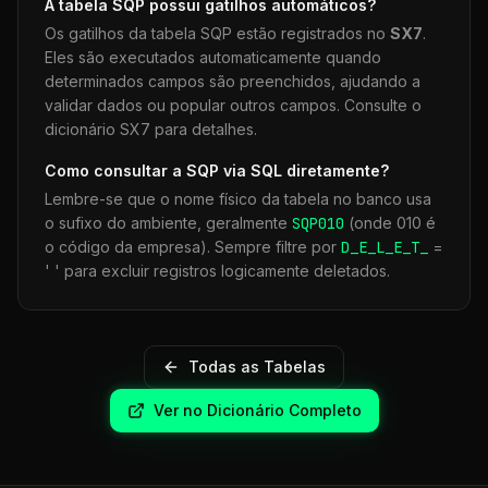
A tabela
SQP
possui gatilhos automáticos?
Os gatilhos da tabela
SQP
estão registrados no
SX7
.
Eles são executados automaticamente quando
determinados campos são preenchidos, ajudando a
validar dados ou popular outros campos. Consulte o
dicionário SX7 para detalhes.
Como consultar a
SQP
via SQL diretamente?
Lembre-se que o nome físico da tabela no banco usa
o sufixo do ambiente, geralmente
SQP
010
(onde 010 é
o código da empresa). Sempre filtre por
D_E_L_E_T_
=
' ' para excluir registros logicamente deletados.
Todas as Tabelas
Ver no Dicionário Completo