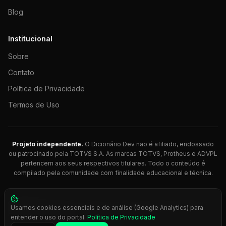
Blog
Institucional
Sobre
Contato
Política de Privacidade
Termos de Uso
Projeto independente.
O Dicionário Dev não é afiliado, endossado
ou patrocinado pela TOTVS S.A. As marcas TOTVS, Protheus e ADVPL
pertencem aos seus respectivos titulares. Todo o conteúdo é
compilado pela comunidade com finalidade educacional e técnica.
© 2026 Dicionário Dev. Feito com 💚 para desenvolvedores
Usamos cookies essenciais e de análise (Google Analytics) para
Protheus.
entender o uso do portal.
Política de Privacidade
Press
Ctrl+K
para busca rápida