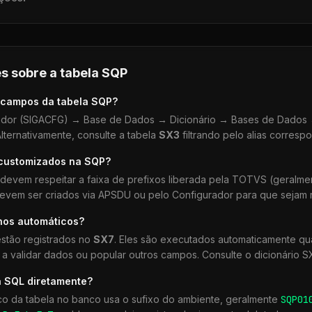
s sobre a tabela
SQP
 campos da tabela
SQP
?
dor (SIGACFG) → Base de Dados → Dicionário → Bases de Dados →
lternativamente, consulte a tabela
SX3
filtrando pelo alias corresp
 customizados na
SQP
?
devem respeitar a faixa de prefixos liberada pela TOTVS (geralm
devem ser criados via APSDU ou pelo Configurador para que sejam r
hos automáticos?
stão registrados no
SX7
. Eles são executados automaticamente 
a validar dados ou popular outros campos. Consulte o dicionário S
a SQL diretamente?
co da tabela no banco usa o sufixo do ambiente, geralmente
SQP
01