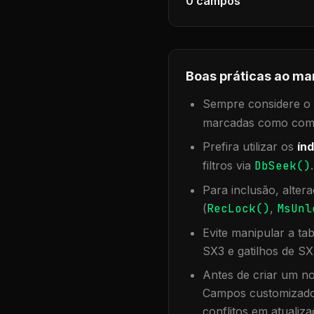
0
campos
Boas práticas ao ma
Sempre considere o f
marcadas como compa
Prefira utilizar os
índ
filtros via
DbSeek()
Para inclusão, alter
(
RecLock()
,
MsUnl
Evite manipular a ta
SX3 e gatilhos de SX
Antes de criar um no
Campos customizados
conflitos em atualiza