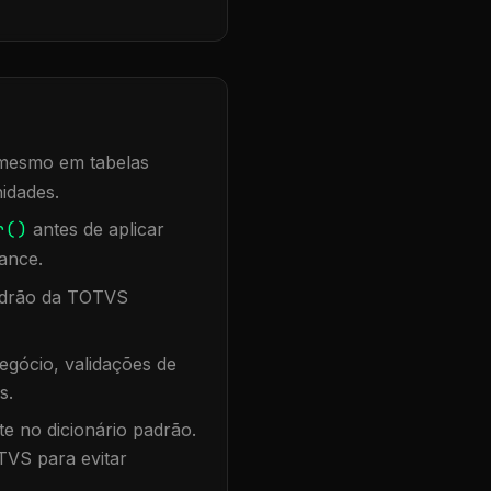
, mesmo em tabelas
idades.
r()
antes de aplicar
ance.
padrão da TOTVS
egócio, validações de
s.
te no dicionário padrão.
TVS para evitar