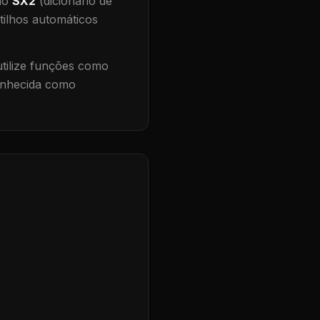
 no
SX2
(dicionário de
tilhos automáticos
ilize funções como
conhecida como