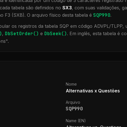
a é identificada por um código de 3 caracteres registrado
cada tabela são definidos no
SX3
, com suas validações, ga
ão F3 (SXB).
O arquivo físico desta tabela é
SQP990
.
ular os registros da tabela
SQP
em código ADVPL/TLPP, ut
)
,
DbSetOrder()
e
DbSeek()
.
Em inglês, esta tabela é 
ons
".
Nome
Alternativas x Questões
Arquivo
SQP990
Name (EN)