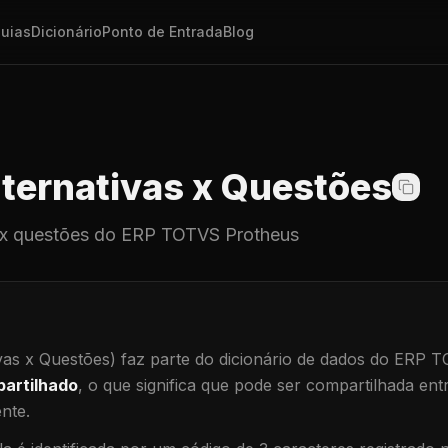
uias
Dicionário
Ponto de Entrada
Blog
ternativas x Questões
 x questões
do ERP TOTVS Protheus
vas x Questões)
faz parte do dicionário de dados do ERP 
artilhado
, o que significa que
pode ser compartilhada ent
ente
.