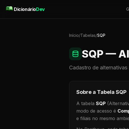
Pular para o conteúdo
Dicionário
Dev
G
Início
/
Tabelas
/
SQP
SQP
— Al
Cadastro de
alternativas
Sobre a Tabela
SQP
A tabela
SQP
(Alternati
modo de acesso é
Comp
e filiais no mesmo ambi