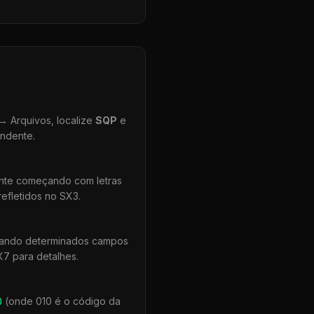
 Arquivos, localize
SQP
e
ondente.
ente começando com letras
efletidos no SX3.
quando determinados campos
X7 para detalhes.
0
(onde 010 é o código da