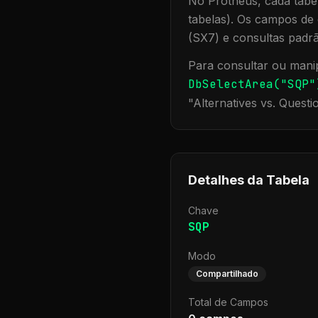
No Protheus, cada tabel
tabelas). Os campos de 
(SX7) e consultas padr
Para consultar ou manip
DbSelectArea("
SQP
"
"
Alternatives vs. Questi
Detalhes da Tabela
Chave
SQP
Modo
Compartilhado
Total de Campos