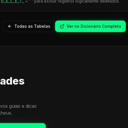
r
D_E_L_E_T_
= ' ' para excluir registros logicamente deletados.
Todas as Tabelas
Ver no Dicionário Completo
dades
vos guias e dicas
theus.