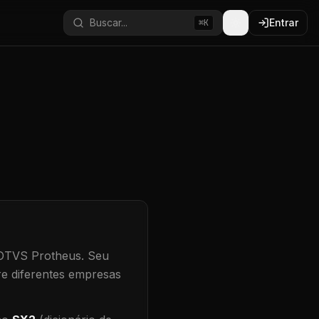
Buscar...
Entrar
⌘K
TOTVS Protheus.
Seu
re diferentes empresas