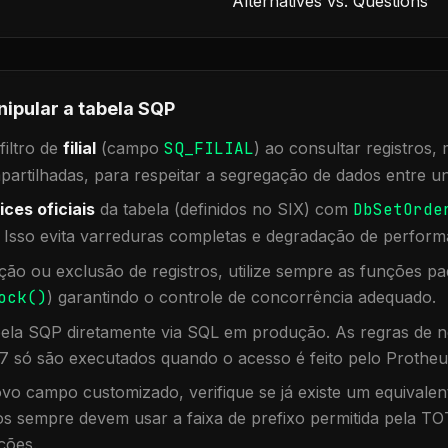
Alternatives vs. Questions
nipular a tabela
SQP
iltro de
filial
(campo
SQ_FILIAL
) ao consultar registros
rtilhadas, para respeitar a segregação de dados entre un
ices oficiais
da tabela (definidos no SIX) com
DbSetOrde
. Isso evita varreduras completas e degradação de perform
ação ou exclusão de registros, utilize sempre as funções 
ock()
) garantindo o controle de concorrência adequado.
bela
SQP
diretamente via SQL em produção. As regras de n
7 só são executados quando o acesso é feito pelo Protheu
vo campo customizado, verifique se já existe um equivalen
 sempre devem usar a faixa de prefixo permitida pela TO
ções.