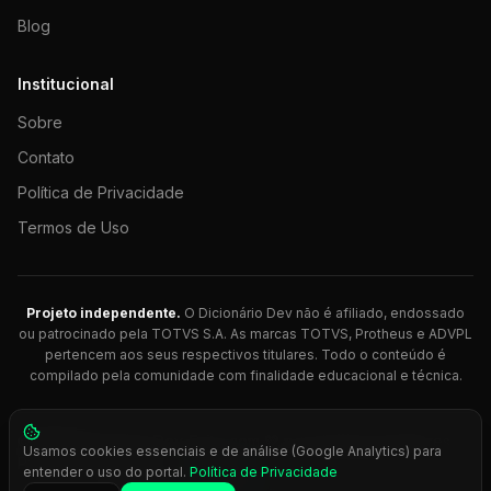
Blog
Institucional
Sobre
Contato
Política de Privacidade
Termos de Uso
Projeto independente.
O Dicionário Dev não é afiliado, endossado
ou patrocinado pela TOTVS S.A. As marcas TOTVS, Protheus e ADVPL
pertencem aos seus respectivos titulares. Todo o conteúdo é
compilado pela comunidade com finalidade educacional e técnica.
© 2026 Dicionário Dev. Feito com 💚 para desenvolvedores
Usamos cookies essenciais e de análise (Google Analytics) para
Protheus.
entender o uso do portal.
Política de Privacidade
Press
Ctrl+K
para busca rápida