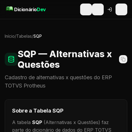
Pular para o conteúdo
Dicionário
Dev
Início
/
Tabelas
/
SQP
SQP
— Alternativas x
Questões
Cadastro de
alternativas x questões
do ERP
TOTVS Protheus
Sobre a Tabela
SQP
A tabela
SQP
(Alternativas x Questões)
faz
parte do dicionário de dados do ERP TOTVS