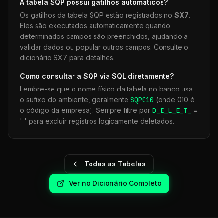
A tabela
SQP
possui gatilhos automáticos?
Os gatilhos da tabela
SQP
estão registrados no
SX7
.
Eles são executados automaticamente quando
determinados campos são preenchidos, ajudando a
validar dados ou popular outros campos. Consulte o
dicionário SX7 para detalhes.
Como consultar a
SQP
via SQL diretamente?
Lembre-se que o nome físico da tabela no banco usa
o sufixo do ambiente, geralmente
SQP
010
(onde 010 é
o código da empresa). Sempre filtre por
D_E_L_E_T_
=
' ' para excluir registros logicamente deletados.
Todas as Tabelas
Ver no Dicionário Completo