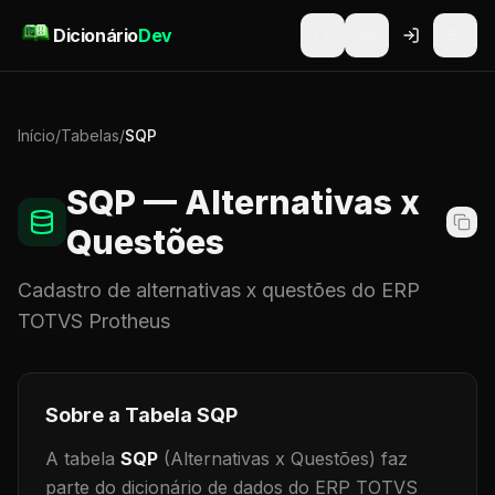
Pular para o conteúdo
Dicionário
Dev
Início
/
Tabelas
/
SQP
SQP
— Alternativas x
Questões
Cadastro de
alternativas x questões
do ERP
TOTVS Protheus
Sobre a Tabela
SQP
A tabela
SQP
(Alternativas x Questões)
faz
parte do dicionário de dados do ERP TOTVS