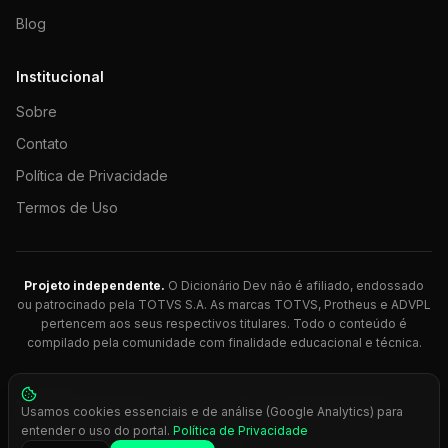
Blog
Institucional
Sobre
Contato
Política de Privacidade
Termos de Uso
Projeto independente.
O Dicionário Dev não é afiliado, endossado
ou patrocinado pela TOTVS S.A. As marcas TOTVS, Protheus e ADVPL
pertencem aos seus respectivos titulares. Todo o conteúdo é
compilado pela comunidade com finalidade educacional e técnica.
© 2026 Dicionário Dev. Feito com 💚 para desenvolvedores
Usamos cookies essenciais e de análise (Google Analytics) para
Protheus.
entender o uso do portal.
Política de Privacidade
Press
Ctrl+K
para busca rápida