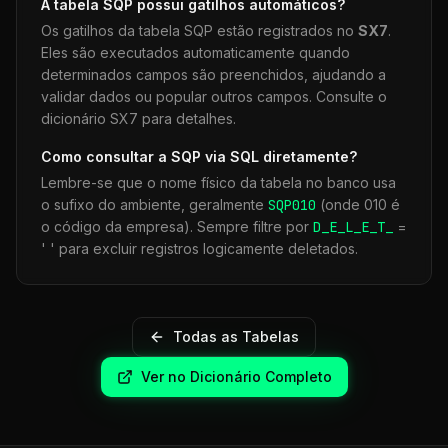
A tabela
SQP
possui gatilhos automáticos?
Os gatilhos da tabela
SQP
estão registrados no
SX7
.
Eles são executados automaticamente quando
determinados campos são preenchidos, ajudando a
validar dados ou popular outros campos. Consulte o
dicionário SX7 para detalhes.
Como consultar a
SQP
via SQL diretamente?
Lembre-se que o nome físico da tabela no banco usa
o sufixo do ambiente, geralmente
SQP
010
(onde 010 é
o código da empresa). Sempre filtre por
D_E_L_E_T_
=
' ' para excluir registros logicamente deletados.
Todas as Tabelas
Ver no Dicionário Completo