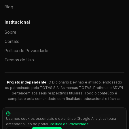
Blog
Institucional
Sobre
Contato
Política de Privacidade
Termos de Uso
Projeto independente.
O Dicionário Dev não é afiliado, endossado
ou patrocinado pela TOTVS S.A. As marcas TOTVS, Protheus e ADVPL
pertencem aos seus respectivos titulares. Todo o conteúdo é
compilado pela comunidade com finalidade educacional e técnica.
© 2026 Dicionário Dev. Feito com 💚 para desenvolvedores
Usamos cookies essenciais e de análise (Google Analytics) para
Protheus.
entender o uso do portal.
Política de Privacidade
Press
Ctrl+K
para busca rápida