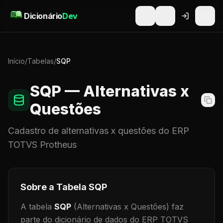
Pular para o conteúdo
Dicionário
Dev
Início
/
Tabelas
/
SQP
SQP
— Alternativas x
Questões
Cadastro de
alternativas x questões
do ERP
TOTVS Protheus
Sobre a Tabela
SQP
A tabela
SQP
(Alternativas x Questões)
faz
parte do dicionário de dados do ERP TOTVS