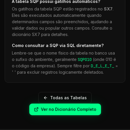
A tabela
SQP
possui gatilhos automáticos?
Os gatilhos da tabela
SQP
estão registrados no
SX7
.
Eles são executados automaticamente quando
determinados campos são preenchidos, ajudando a
validar dados ou popular outros campos. Consulte o
dicionário SX7 para detalhes.
Como consultar a
SQP
via SQL diretamente?
Lembre-se que o nome físico da tabela no banco usa
o sufixo do ambiente, geralmente
SQP
010
(onde 010 é
o código da empresa). Sempre filtre por
D_E_L_E_T_
=
' ' para excluir registros logicamente deletados.
Todas as Tabelas
Ver no Dicionário Completo