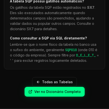
A tabela
SQP
possui gatilhos automáticos?
Os gatilhos da tabela
SQP
estão registrados no
SX7
.
Eles são executados automaticamente quando
determinados campos são preenchidos, ajudando a
validar dados ou popular outros campos. Consulte o
dicionário SX7 para detalhes.
Como consultar a
SQP
via SQL diretamente?
Lembre-se que o nome físico da tabela no banco usa
o sufixo do ambiente, geralmente
SQP
010
(onde 010 é
o código da empresa). Sempre filtre por
D_E_L_E_T_
=
' ' para excluir registros logicamente deletados.
Todas as Tabelas
Ver no Dicionário Completo