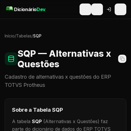
Pular para o conteúdo
Dicionário
Dev
Início
/
Tabelas
/
SQP
SQP
— Alternativas x
Questões
Cadastro de
alternativas x questões
do ERP
TOTVS Protheus
Sobre a Tabela
SQP
A tabela
SQP
(Alternativas x Questões)
faz
parte do dicionário de dados do ERP TOTVS