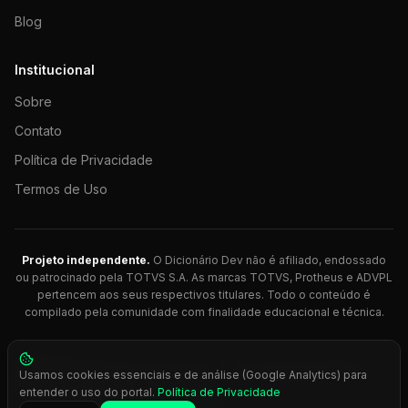
Blog
Institucional
Sobre
Contato
Política de Privacidade
Termos de Uso
Projeto independente.
O Dicionário Dev não é afiliado, endossado
ou patrocinado pela TOTVS S.A. As marcas TOTVS, Protheus e ADVPL
pertencem aos seus respectivos titulares. Todo o conteúdo é
compilado pela comunidade com finalidade educacional e técnica.
© 2026 Dicionário Dev. Feito com 💚 para desenvolvedores
Usamos cookies essenciais e de análise (Google Analytics) para
Protheus.
entender o uso do portal.
Política de Privacidade
Press
Ctrl+K
para busca rápida