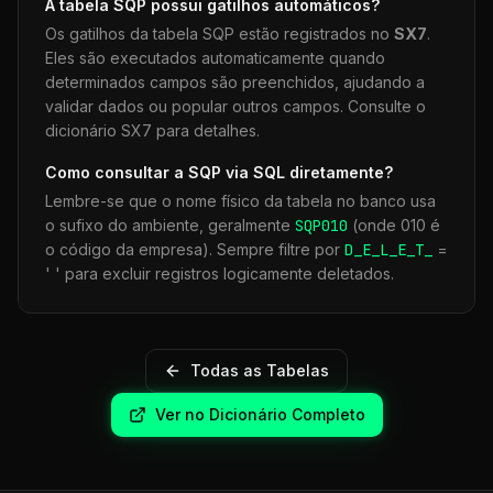
A tabela
SQP
possui gatilhos automáticos?
Os gatilhos da tabela
SQP
estão registrados no
SX7
.
Eles são executados automaticamente quando
determinados campos são preenchidos, ajudando a
validar dados ou popular outros campos. Consulte o
dicionário SX7 para detalhes.
Como consultar a
SQP
via SQL diretamente?
Lembre-se que o nome físico da tabela no banco usa
o sufixo do ambiente, geralmente
SQP
010
(onde 010 é
o código da empresa). Sempre filtre por
D_E_L_E_T_
=
' ' para excluir registros logicamente deletados.
Todas as Tabelas
Ver no Dicionário Completo