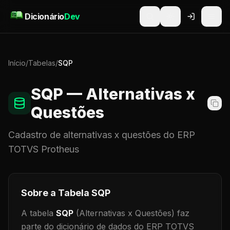
Pular para o conteúdo
Dicionário
Dev
Início
/
Tabelas
/
SQP
SQP
— Alternativas x
Questões
Cadastro de
alternativas x questões
do ERP
TOTVS Protheus
Sobre a Tabela
SQP
A tabela
SQP
(Alternativas x Questões)
faz
parte do dicionário de dados do ERP TOTVS