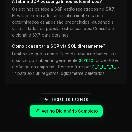
A tabela
SQP
possui gatilhos automáticos?
Os gatilhos da tabela
SQP
estão registrados no
SX7
.
Eles são executados automaticamente quando
determinados campos são preenchidos, ajudando a
validar dados ou popular outros campos. Consulte o
dicionário SX7 para detalhes.
Como consultar a
SQP
via SQL diretamente?
Lembre-se que o nome físico da tabela no banco usa
o sufixo do ambiente, geralmente
SQP
010
(onde 010 é
o código da empresa). Sempre filtre por
D_E_L_E_T_
=
' ' para excluir registros logicamente deletados.
Todas as Tabelas
Ver no Dicionário Completo