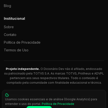
Blog
Institucional
Sobre
Contato
Política de Privacidade
Termos de Uso
Projeto independente.
O Dicionário Dev não é afiliado, endossado
ou patrocinado pela TOTVS S.A. As marcas TOTVS, Protheus e ADVPL
pertencem aos seus respectivos titulares. Todo o conteúdo é
compilado pela comunidade com finalidade educacional e técnica.
© 2026 Dicionário Dev. Feito com 💚 para desenvolvedores
Usamos cookies essenciais e de análise (Google Analytics) para
Protheus.
entender o uso do portal.
Política de Privacidade
Press
Ctrl+K
para busca rápida