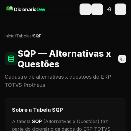
Pular para o conteúdo
Dicionário
Dev
Início
/
Tabelas
/
SQP
SQP
— Alternativas x
Questões
Cadastro de
alternativas x questões
do ERP
TOTVS Protheus
Sobre a Tabela
SQP
A tabela
SQP
(Alternativas x Questões)
faz
parte do dicionário de dados do ERP TOTVS