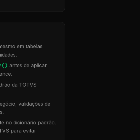
, mesmo em tabelas
idades.
r()
antes de aplicar
ance.
padrão da TOTVS
egócio, validações de
s.
te no dicionário padrão.
TVS para evitar