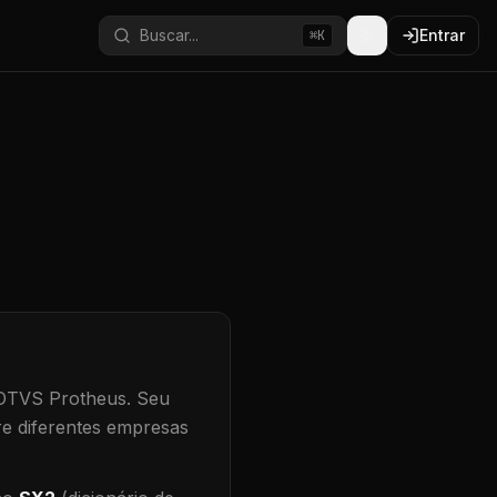
Buscar...
Entrar
⌘K
TOTVS Protheus.
Seu
re diferentes empresas