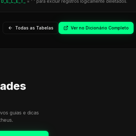
r
D_E_L_E_T_
= ' ' para excluir registros logicamente deletados.
Todas as Tabelas
Ver no Dicionário Completo
dades
vos guias e dicas
theus.