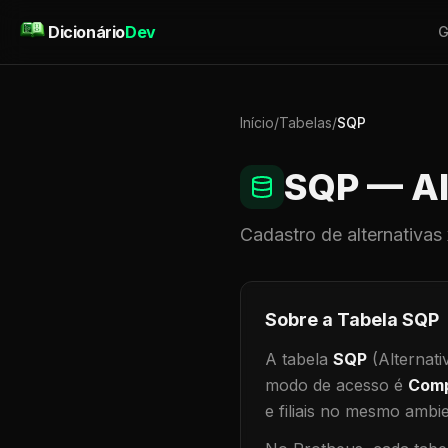
Pular para o conteúdo
Dicionário
Dev
G
Início
/
Tabelas
/
SQP
SQP
— Al
Cadastro de
alternativas
Sobre a Tabela
SQP
A tabela
SQP
(Alternati
modo de acesso é
Comp
e filiais no mesmo ambi