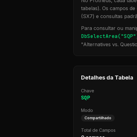
No Protheus, cada tabel
tabelas). Os campos de 
(SX7) e consultas padr
Para consultar ou manip
DbSelectArea("
SQP
"
"
Alternatives vs. Questi
Detalhes da Tabela
Chave
SQP
Modo
Compartilhado
Total de Campos