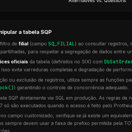
Alternatives vs. Questions
nipular a tabela
SQP
iltro de
filial
(campo
SQ_FILIAL
) ao consultar registros
rtilhadas, para respeitar a segregação de dados entre un
ices oficiais
da tabela (definidos no SIX) com
DbSetOrde
. Isso evita varreduras completas e degradação de perform
ação ou exclusão de registros, utilize sempre as funções 
ock()
) garantindo o controle de concorrência adequado.
bela
SQP
diretamente via SQL em produção. As regras de n
7 só são executados quando o acesso é feito pelo Protheu
vo campo customizado, verifique se já existe um equivalen
 sempre devem usar a faixa de prefixo permitida pela TO
ções.