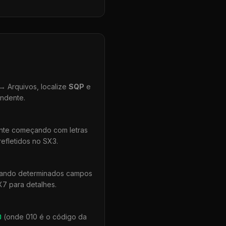
 Arquivos, localize
SQP
e
ondente.
ente começando com letras
efletidos no SX3.
quando determinados campos
X7 para detalhes.
0
(onde 010 é o código da