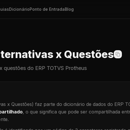
uias
Dicionário
Ponto de Entrada
Blog
ternativas x Questões
 x questões
do ERP TOTVS Protheus
vas x Questões)
faz parte do dicionário de dados do ERP 
artilhado
, o que significa que
pode ser compartilhada ent
ente
.