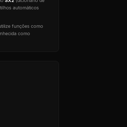
 no
SX2
(dicionário de
tilhos automáticos
ilize funções como
conhecida como