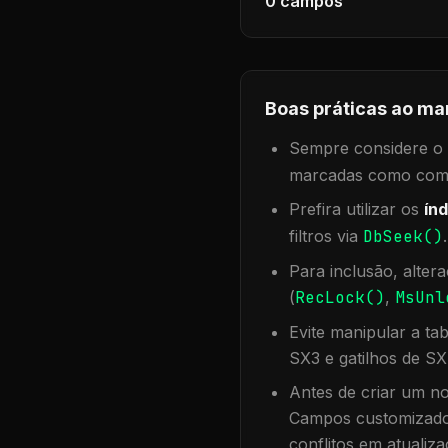
0
campos
Boas práticas ao ma
Sempre considere o f
marcadas como compa
Prefira utilizar os
índ
filtros via
DbSeek()
Para inclusão, alter
(
RecLock()
,
MsUnl
Evite manipular a ta
SX3 e gatilhos de SX
Antes de criar um no
Campos customizados
conflitos em atualiza