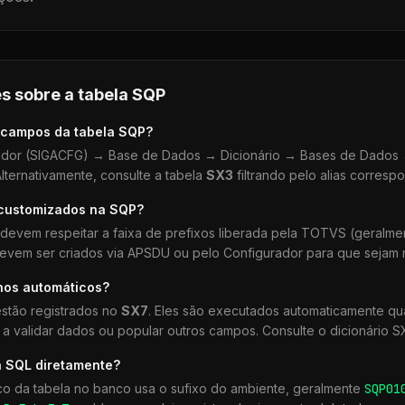
s sobre a tabela
SQP
 campos da tabela
SQP
?
dor (SIGACFG) → Base de Dados → Dicionário → Bases de Dados →
lternativamente, consulte a tabela
SX3
filtrando pelo alias corresp
 customizados na
SQP
?
devem respeitar a faixa de prefixos liberada pela TOTVS (geralm
devem ser criados via APSDU ou pelo Configurador para que sejam r
hos automáticos?
stão registrados no
SX7
. Eles são executados automaticamente 
a validar dados ou popular outros campos. Consulte o dicionário S
a SQL diretamente?
co da tabela no banco usa o sufixo do ambiente, geralmente
SQP
01