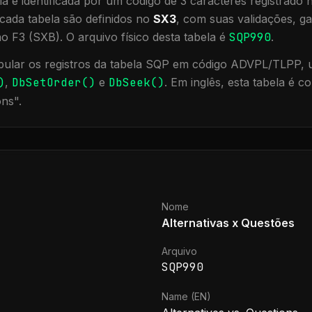
a é identificada por um código de 3 caracteres registrado
cada tabela são definidos no
SX3
, com suas validações, ga
ão F3 (SXB).
O arquivo físico desta tabela é
SQP990
.
ular os registros da tabela
SQP
em código ADVPL/TLPP, ut
)
,
DbSetOrder()
e
DbSeek()
.
Em inglês, esta tabela é 
ons
".
Nome
Alternativas x Questões
Arquivo
SQP990
Name (EN)