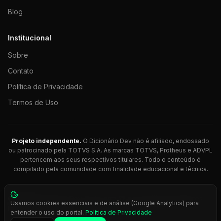
Blog
Institucional
Sobre
Contato
Política de Privacidade
Termos de Uso
Projeto independente.
O Dicionário Dev não é afiliado, endossado
ou patrocinado pela TOTVS S.A. As marcas TOTVS, Protheus e ADVPL
pertencem aos seus respectivos titulares. Todo o conteúdo é
compilado pela comunidade com finalidade educacional e técnica.
© 2026 Dicionário Dev. Feito com 💚 para desenvolvedores
Usamos cookies essenciais e de análise (Google Analytics) para
Protheus.
entender o uso do portal.
Política de Privacidade
Press
Ctrl+K
para busca rápida