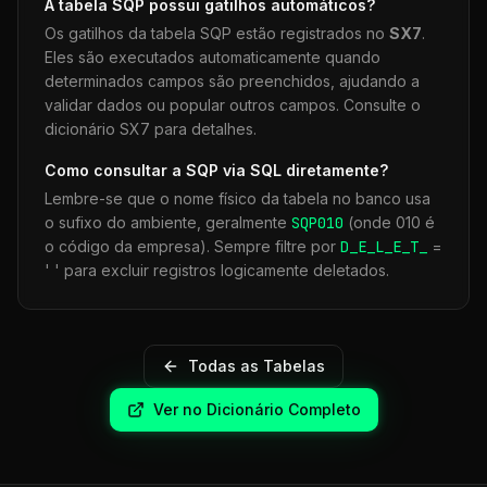
A tabela
SQP
possui gatilhos automáticos?
Os gatilhos da tabela
SQP
estão registrados no
SX7
.
Eles são executados automaticamente quando
determinados campos são preenchidos, ajudando a
validar dados ou popular outros campos. Consulte o
dicionário SX7 para detalhes.
Como consultar a
SQP
via SQL diretamente?
Lembre-se que o nome físico da tabela no banco usa
o sufixo do ambiente, geralmente
SQP
010
(onde 010 é
o código da empresa). Sempre filtre por
D_E_L_E_T_
=
' ' para excluir registros logicamente deletados.
Todas as Tabelas
Ver no Dicionário Completo