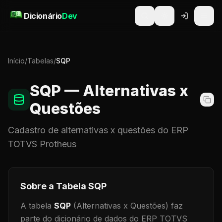
Pular para o conteúdo
Dicionário
Dev
Início
/
Tabelas
/
SQP
SQP
— Alternativas x
Questões
Cadastro de
alternativas x questões
do ERP
TOTVS Protheus
Sobre a Tabela
SQP
A tabela
SQP
(Alternativas x Questões)
faz
parte do dicionário de dados do ERP TOTVS