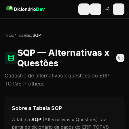
Pular para o conteúdo
Dicionário
Dev
Início
/
Tabelas
/
SQP
SQP
— Alternativas x
Questões
Cadastro de
alternativas x questões
do ERP
TOTVS Protheus
Sobre a Tabela
SQP
A tabela
SQP
(Alternativas x Questões)
faz
parte do dicionário de dados do ERP TOTVS