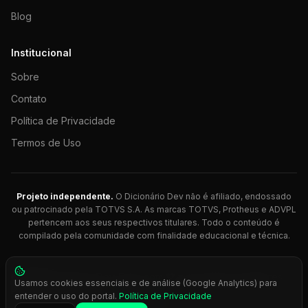
Blog
Institucional
Sobre
Contato
Política de Privacidade
Termos de Uso
Projeto independente.
O Dicionário Dev não é afiliado, endossado
ou patrocinado pela TOTVS S.A. As marcas TOTVS, Protheus e ADVPL
pertencem aos seus respectivos titulares. Todo o conteúdo é
compilado pela comunidade com finalidade educacional e técnica.
© 2026 Dicionário Dev. Feito com 💚 para desenvolvedores
Usamos cookies essenciais e de análise (Google Analytics) para
Protheus.
entender o uso do portal.
Política de Privacidade
Press
Ctrl+K
para busca rápida