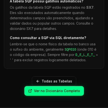
A tabela
SQP
possui gatilhos automáticos?
Os gatilhos da tabela
SQP
estão registrados no
SX7
.
Eles são executados automaticamente quando
determinados campos são preenchidos, ajudando a
validar dados ou popular outros campos. Consulte o
dicionário SX7 para detalhes.
Como consultar a
SQP
via SQL diretamente?
Lembre-se que o nome físico da tabela no banco usa
o sufixo do ambiente, geralmente
SQP
010
(onde 010 é
o código da empresa). Sempre filtre por
D_E_L_E_T_
=
' ' para excluir registros logicamente deletados.
Todas as Tabelas
Ver no Dicionário Completo