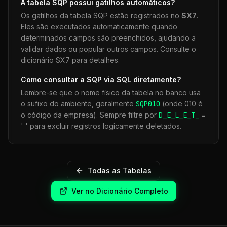
A tabela
SQP
possui gatilhos automáticos?
Os gatilhos da tabela
SQP
estão registrados no
SX7
.
Eles são executados automaticamente quando
determinados campos são preenchidos, ajudando a
validar dados ou popular outros campos. Consulte o
dicionário SX7 para detalhes.
Como consultar a
SQP
via SQL diretamente?
Lembre-se que o nome físico da tabela no banco usa
o sufixo do ambiente, geralmente
SQP
010
(onde 010 é
o código da empresa). Sempre filtre por
D_E_L_E_T_
=
' ' para excluir registros logicamente deletados.
Todas as Tabelas
Ver no Dicionário Completo