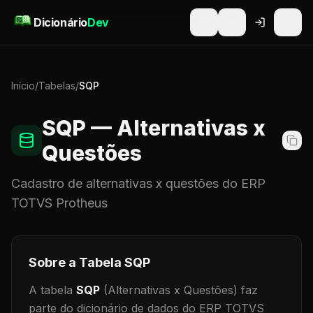
Pular para o conteúdo
Dicionário
Dev
Início
/
Tabelas
/
SQP
SQP
— Alternativas x
Questões
Cadastro de
alternativas x questões
do ERP
TOTVS Protheus
Sobre a Tabela
SQP
A tabela
SQP
(Alternativas x Questões)
faz
parte do dicionário de dados do ERP TOTVS