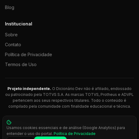
Blog
Institucional
Sobre
Contato
Política de Privacidade
Termos de Uso
Projeto independente.
O Dicionário Dev não é afiliado, endossado
ou patrocinado pela TOTVS S.A. As marcas TOTVS, Protheus e ADVPL
pertencem aos seus respectivos titulares. Todo o conteúdo é
compilado pela comunidade com finalidade educacional e técnica.
© 2026 Dicionário Dev. Feito com 💚 para desenvolvedores
Usamos cookies essenciais e de análise (Google Analytics) para
Protheus.
entender o uso do portal.
Política de Privacidade
Press
Ctrl+K
para busca rápida