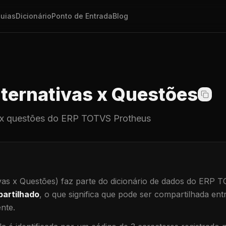
uias
Dicionário
Ponto de Entrada
Blog
ternativas x Questões
 x questões
do ERP TOTVS Protheus
vas x Questões)
faz parte do dicionário de dados do ERP 
artilhado
, o que significa que
pode ser compartilhada ent
ente
.