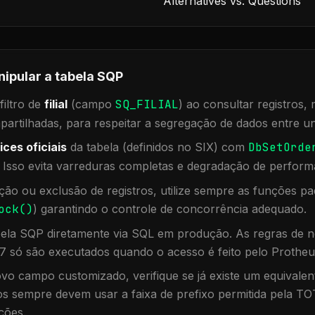
Alternatives vs. Questions
nipular a tabela
SQP
iltro de
filial
(campo
SQ_FILIAL
) ao consultar registros
rtilhadas, para respeitar a segregação de dados entre un
ices oficiais
da tabela (definidos no SIX) com
DbSetOrde
. Isso evita varreduras completas e degradação de perform
ação ou exclusão de registros, utilize sempre as funções 
ock()
) garantindo o controle de concorrência adequado.
bela
SQP
diretamente via SQL em produção. As regras de n
7 só são executados quando o acesso é feito pelo Protheu
vo campo customizado, verifique se já existe um equivalen
 sempre devem usar a faixa de prefixo permitida pela TO
ções.