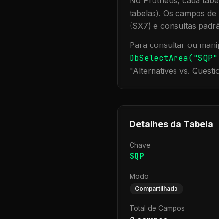
No Protheus, cada tabel
tabelas). Os campos de 
(SX7) e consultas padr
Para consultar ou manip
DbSelectArea("
SQP
"
"
Alternatives vs. Questi
Detalhes da Tabela
Chave
SQP
Modo
Compartilhado
Total de Campos