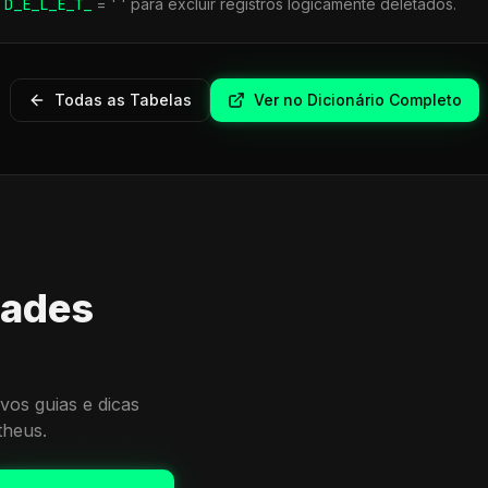
r
D_E_L_E_T_
= ' ' para excluir registros logicamente deletados.
Todas as Tabelas
Ver no Dicionário Completo
dades
vos guias e dicas
theus.