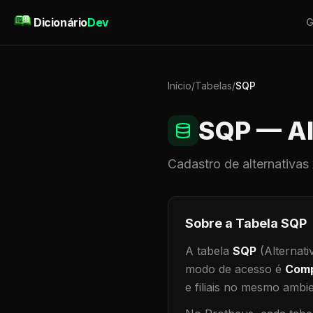
Pular para o conteúdo
Dicionário
Dev
G
Início
/
Tabelas
/
SQP
SQP
— Al
Cadastro de
alternativas
Sobre a Tabela
SQP
A tabela
SQP
(Alternati
modo de acesso é
Comp
e filiais no mesmo ambi