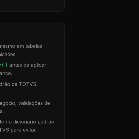
, mesmo em tabelas
idades.
r()
antes de aplicar
ance.
padrão da TOTVS
egócio, validações de
s.
te no dicionário padrão.
TVS para evitar