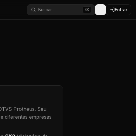
Buscar...
Entrar
⌘K
TOTVS Protheus.
Seu
re diferentes empresas