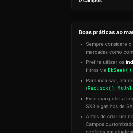
0
campos
Boas práticas ao ma
Sempre considere o f
marcadas como compa
Prefira utilizar os
índ
filtros via
DbSeek()
Para inclusão, alter
(
RecLock()
,
MsUnl
Evite manipular a ta
SX3 e gatilhos de SX
Antes de criar um no
Campos customizados
conflitos em atualiza