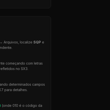
 Arquivos, localize
SQP
e
ondente.
ente começando com letras
efletidos no SX3.
quando determinados campos
X7 para detalhes.
0
(onde 010 é o código da