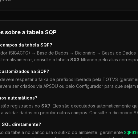
s sobre a tabela
SQP
 campos da tabela
SQP
?
dor (SIGACFG) → Base de Dados → Dicionário → Bases de Dados →
lternativamente, consulte a tabela
SX3
filtrando pelo alias corresp
 customizados na
SQP
?
devem respeitar a faixa de prefixos liberada pela TOTVS (geralm
devem ser criados via APSDU ou pelo Configurador para que sejam r
hos automáticos?
stão registrados no
SX7
. Eles são executados automaticamente 
a validar dados ou popular outros campos. Consulte o dicionário S
a SQL diretamente?
co da tabela no banco usa o sufixo do ambiente, geralmente
SQP
01