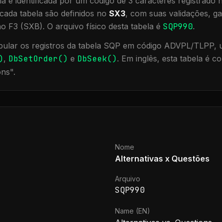
a é identificada por um código de 3 caracteres registrado
cada tabela são definidos no
SX3
, com suas validações, ga
ão F3 (SXB).
O arquivo físico desta tabela é
SQP990
.
ular os registros da tabela
SQP
em código ADVPL/TLPP, ut
)
,
DbSetOrder()
e
DbSeek()
.
Em inglês, esta tabela é 
ons
".
Nome
Alternativas x Questões
Arquivo
SQP990
Name (EN)