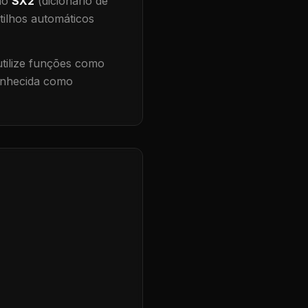
 no
SX2
(dicionário de
tilhos automáticos
ilize funções como
conhecida como