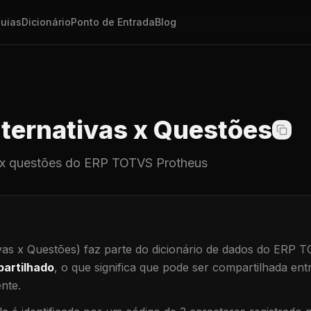
uias
Dicionário
Ponto de Entrada
Blog
ternativas x Questões
 x questões
do ERP TOTVS Protheus
vas x Questões)
faz parte do dicionário de dados do ERP 
artilhado
, o que significa que
pode ser compartilhada ent
ente
.