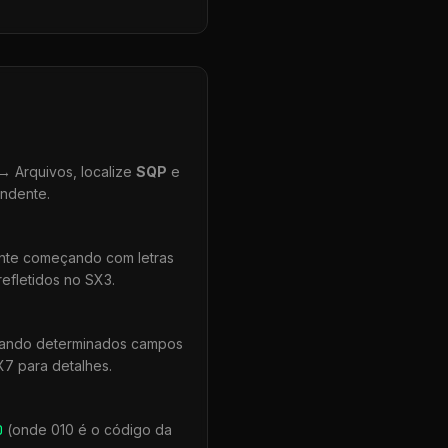
 Arquivos, localize
SQP
e
ondente.
ente começando com letras
efletidos no SX3.
quando determinados campos
X7 para detalhes.
0
(onde 010 é o código da