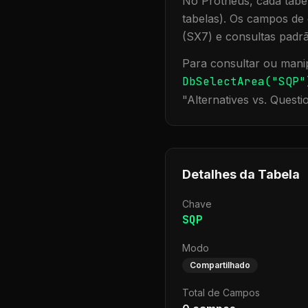
No Protheus, cada tabel
tabelas). Os campos de 
(SX7) e consultas padr
Para consultar ou manip
DbSelectArea("
SQP
"
"
Alternatives vs. Questi
Detalhes da Tabela
Chave
SQP
Modo
Compartilhado
Total de Campos