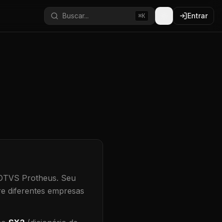
Buscar...
Entrar
⌘K
TOTVS Protheus.
Seu
re diferentes empresas