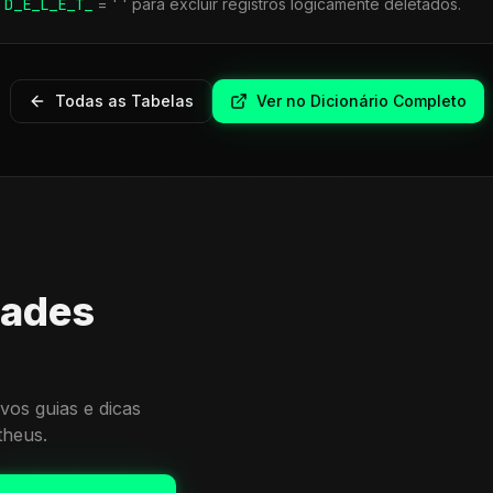
r
D_E_L_E_T_
= ' ' para excluir registros logicamente deletados.
Todas as Tabelas
Ver no Dicionário Completo
dades
vos guias e dicas
theus.