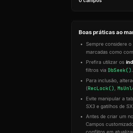
0
campos
Boas práticas ao ma
Sempre considere o f
marcadas como compa
Prefira utilizar os
índ
filtros via
DbSeek()
Para inclusão, alter
(
RecLock()
,
MsUnl
Evite manipular a ta
SX3 e gatilhos de SX
Antes de criar um no
Campos customizados
conflitos em atualiza