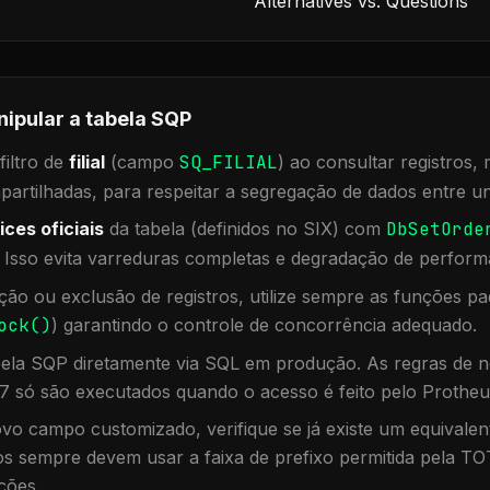
Alternatives vs. Questions
nipular a tabela
SQP
iltro de
filial
(campo
SQ_FILIAL
) ao consultar registros
rtilhadas, para respeitar a segregação de dados entre un
ices oficiais
da tabela (definidos no SIX) com
DbSetOrde
. Isso evita varreduras completas e degradação de perform
ação ou exclusão de registros, utilize sempre as funções 
ock()
) garantindo o controle de concorrência adequado.
bela
SQP
diretamente via SQL em produção. As regras de n
7 só são executados quando o acesso é feito pelo Protheu
vo campo customizado, verifique se já existe um equivalen
 sempre devem usar a faixa de prefixo permitida pela TO
ções.