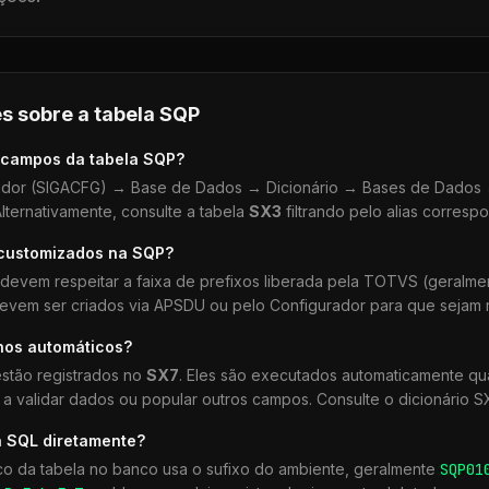
s sobre a tabela
SQP
 campos da tabela
SQP
?
dor (SIGACFG) → Base de Dados → Dicionário → Bases de Dados →
lternativamente, consulte a tabela
SX3
filtrando pelo alias corresp
 customizados na
SQP
?
devem respeitar a faixa de prefixos liberada pela TOTVS (geralm
devem ser criados via APSDU ou pelo Configurador para que sejam r
hos automáticos?
stão registrados no
SX7
. Eles são executados automaticamente 
a validar dados ou popular outros campos. Consulte o dicionário S
a SQL diretamente?
co da tabela no banco usa o sufixo do ambiente, geralmente
SQP
01