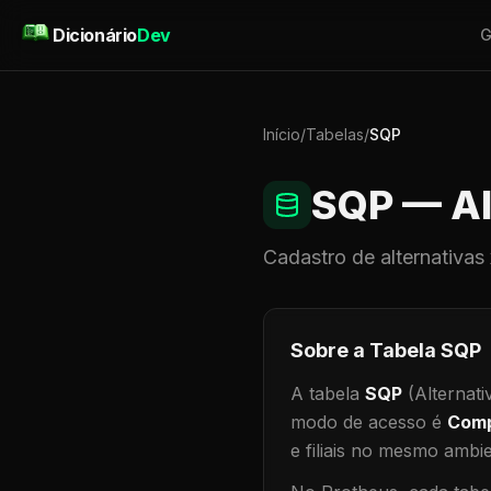
Pular para o conteúdo
Dicionário
Dev
G
Início
/
Tabelas
/
SQP
SQP
— Al
Cadastro de
alternativas
Sobre a Tabela
SQP
A tabela
SQP
(Alternati
modo de acesso é
Comp
e filiais no mesmo ambi