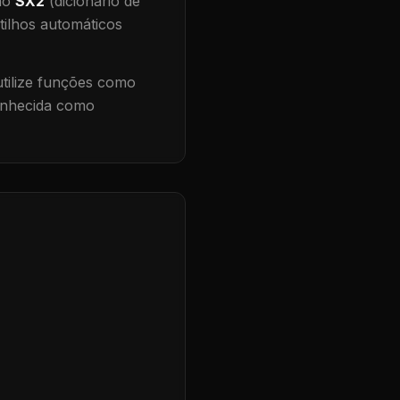
 no
SX2
(dicionário de
tilhos automáticos
ilize funções como
conhecida como