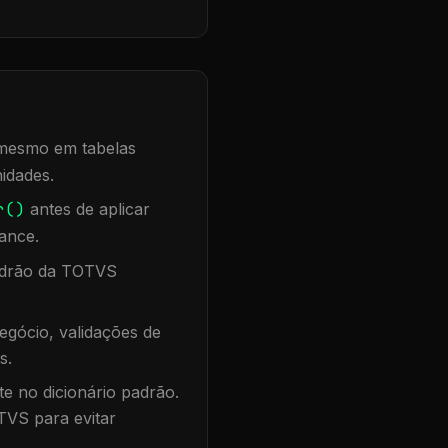
, mesmo em tabelas
idades.
r()
antes de aplicar
ance.
padrão da TOTVS
egócio, validações de
s.
te no dicionário padrão.
TVS para evitar