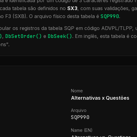
a é identificada por um código de 3 caracteres registrado
cada tabela são definidos no
SX3
, com suas validações, ga
ão F3 (SXB).
O arquivo físico desta tabela é
SQP990
.
ular os registros da tabela
SQP
em código ADVPL/TLPP, ut
)
,
DbSetOrder()
e
DbSeek()
.
Em inglês, esta tabela é 
ons
".
Nome
Alternativas x Questões
Arquivo
SQP990
Name (EN)