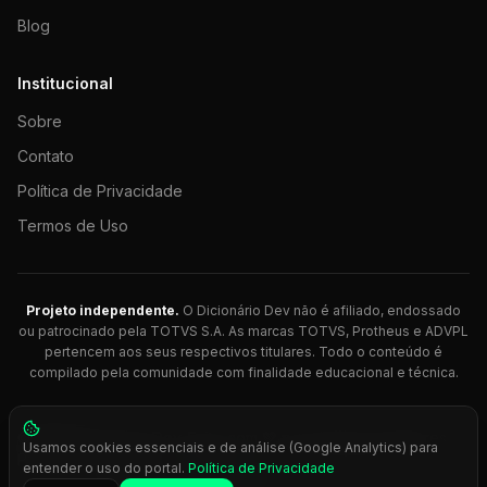
Blog
Institucional
Sobre
Contato
Política de Privacidade
Termos de Uso
Projeto independente.
O Dicionário Dev não é afiliado, endossado
ou patrocinado pela TOTVS S.A. As marcas TOTVS, Protheus e ADVPL
pertencem aos seus respectivos titulares. Todo o conteúdo é
compilado pela comunidade com finalidade educacional e técnica.
© 2026 Dicionário Dev. Feito com 💚 para desenvolvedores
Usamos cookies essenciais e de análise (Google Analytics) para
Protheus.
entender o uso do portal.
Política de Privacidade
Press
Ctrl+K
para busca rápida