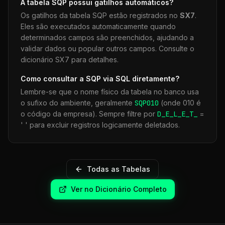
A tabela
SQP
possui gatilhos automáticos?
Os gatilhos da tabela
SQP
estão registrados no
SX7
.
Eles são executados automaticamente quando
determinados campos são preenchidos, ajudando a
validar dados ou popular outros campos. Consulte o
dicionário SX7 para detalhes.
Como consultar a
SQP
via SQL diretamente?
Lembre-se que o nome físico da tabela no banco usa
o sufixo do ambiente, geralmente
SQP
010
(onde 010 é
o código da empresa). Sempre filtre por
D_E_L_E_T_
=
' ' para excluir registros logicamente deletados.
Todas as Tabelas
Ver no Dicionário Completo