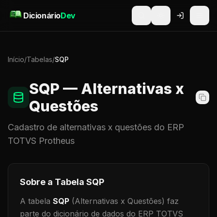
Pular para o conteúdo
Dicionário
Dev
Início
/
Tabelas
/
SQP
SQP
— Alternativas x
Questões
Cadastro de
alternativas x questões
do ERP
TOTVS Protheus
Sobre a Tabela
SQP
A tabela
SQP
(Alternativas x Questões)
faz
parte do dicionário de dados do ERP TOTVS