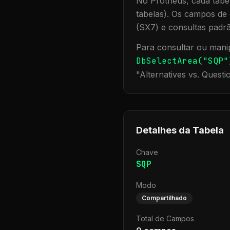
No Protheus, cada tabel
tabelas). Os campos de 
(SX7) e consultas padr
Para consultar ou manip
DbSelectArea("
SQP
"
"
Alternatives vs. Questi
Detalhes da Tabela
Chave
SQP
Modo
Compartilhado
Total de Campos