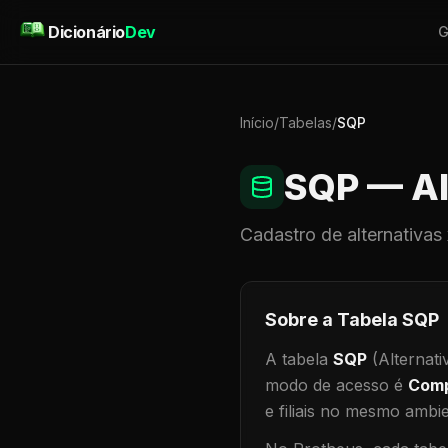
Pular para o conteúdo
Dicionário
Dev
G
Início
/
Tabelas
/
SQP
SQP
— Al
Cadastro de
alternativas
Sobre a Tabela
SQP
A tabela
SQP
(Alternati
modo de acesso é
Comp
e filiais no mesmo ambi