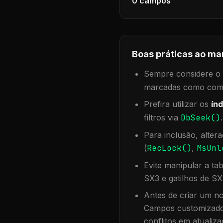
0
campos
Boas práticas ao ma
Sempre considere o f
marcadas como compa
Prefira utilizar os
índ
filtros via
DbSeek()
Para inclusão, alter
(
RecLock()
,
MsUnl
Evite manipular a ta
SX3 e gatilhos de SX
Antes de criar um no
Campos customizados
conflitos em atualiza