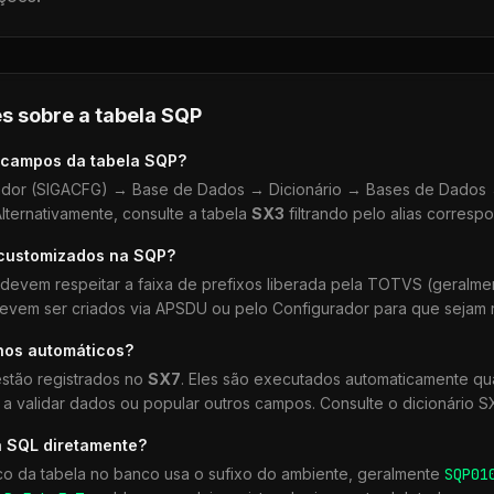
s sobre a tabela
SQP
 campos da tabela
SQP
?
dor (SIGACFG) → Base de Dados → Dicionário → Bases de Dados →
lternativamente, consulte a tabela
SX3
filtrando pelo alias corresp
 customizados na
SQP
?
devem respeitar a faixa de prefixos liberada pela TOTVS (geralm
devem ser criados via APSDU ou pelo Configurador para que sejam r
hos automáticos?
stão registrados no
SX7
. Eles são executados automaticamente 
a validar dados ou popular outros campos. Consulte o dicionário S
a SQL diretamente?
co da tabela no banco usa o sufixo do ambiente, geralmente
SQP
01