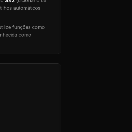
 no
SX2
(dicionário de
tilhos automáticos
ilize funções como
conhecida como