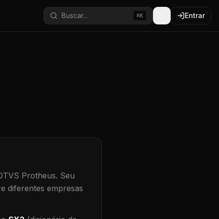
Buscar...
Entrar
⌘K
TOTVS Protheus.
Seu
re diferentes empresas