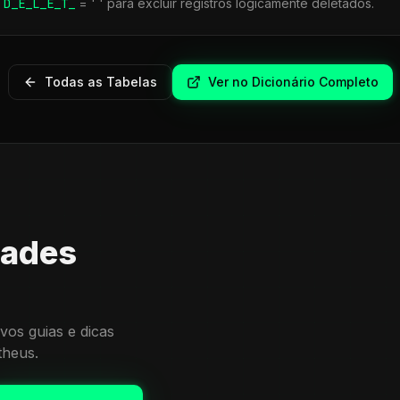
r
D_E_L_E_T_
= ' ' para excluir registros logicamente deletados.
Todas as Tabelas
Ver no Dicionário Completo
dades
vos guias e dicas
theus.