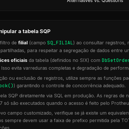
Alternatives vs. Questions
nipular a tabela
SQP
iltro de
filial
(campo
SQ_FILIAL
) ao consultar registros
rtilhadas, para respeitar a segregação de dados entre un
ices oficiais
da tabela (definidos no SIX) com
DbSetOrde
. Isso evita varreduras completas e degradação de perform
ação ou exclusão de registros, utilize sempre as funções 
ock()
) garantindo o controle de concorrência adequado.
bela
SQP
diretamente via SQL em produção. As regras de n
7 só são executados quando o acesso é feito pelo Protheu
vo campo customizado, verifique se já existe um equivalen
 sempre devem usar a faixa de prefixo permitida pela TO
ções.