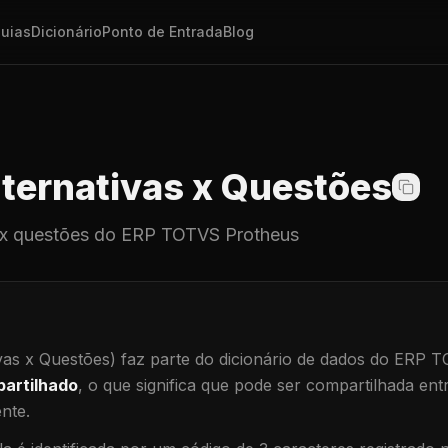
uias
Dicionário
Ponto de Entrada
Blog
ternativas x Questões
 x questões
do ERP TOTVS Protheus
vas x Questões)
faz parte do dicionário de dados do ERP 
artilhado
, o que significa que
pode ser compartilhada ent
ente
.