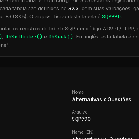
a é identificada por um código de 3 caracteres registrado
cada tabela são definidos no
SX3
, com suas validações, ga
ão F3 (SXB).
O arquivo físico desta tabela é
SQP990
.
ular os registros da tabela
SQP
em código ADVPL/TLPP, ut
)
,
DbSetOrder()
e
DbSeek()
.
Em inglês, esta tabela é 
ons
".
Nome
Alternativas x Questões
Arquivo
SQP990
Name (EN)