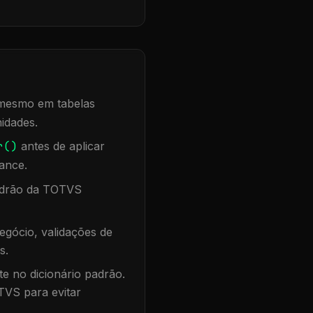
, mesmo em tabelas
idades.
r()
antes de aplicar
ance.
padrão da TOTVS
egócio, validações de
s.
te no dicionário padrão.
TVS para evitar