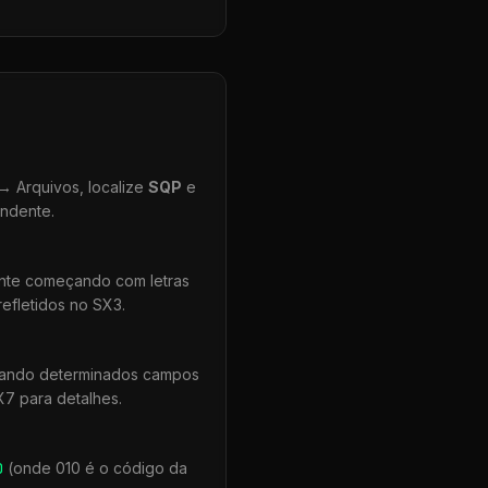
 Arquivos, localize
SQP
e
ondente.
ente começando com letras
efletidos no SX3.
quando determinados campos
X7 para detalhes.
0
(onde 010 é o código da