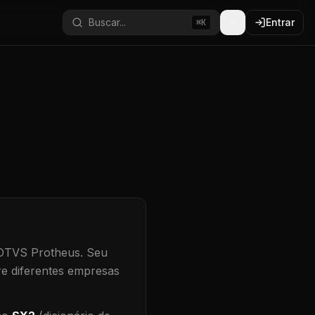
Buscar...
Entrar
⌘K
TOTVS Protheus.
Seu
re diferentes empresas