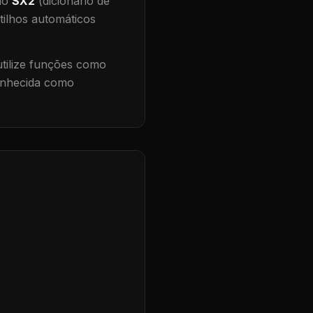
 no
SX2
(dicionário de
tilhos automáticos
ilize funções como
conhecida como