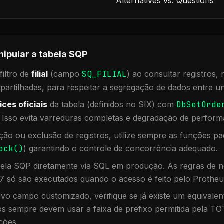
Alternatives vs. Questions
nipular a tabela
SQP
iltro de
filial
(campo
SQ_FILIAL
) ao consultar registros
rtilhadas, para respeitar a segregação de dados entre un
ices oficiais
da tabela (definidos no SIX) com
DbSetOrde
. Isso evita varreduras completas e degradação de perform
ação ou exclusão de registros, utilize sempre as funções 
ock()
) garantindo o controle de concorrência adequado.
bela
SQP
diretamente via SQL em produção. As regras de n
7 só são executados quando o acesso é feito pelo Protheu
vo campo customizado, verifique se já existe um equivalen
 sempre devem usar a faixa de prefixo permitida pela TO
ções.