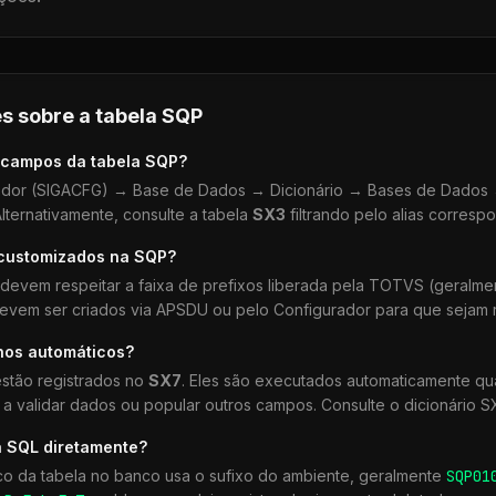
s sobre a tabela
SQP
 campos da tabela
SQP
?
dor (SIGACFG) → Base de Dados → Dicionário → Bases de Dados →
lternativamente, consulte a tabela
SX3
filtrando pelo alias corresp
 customizados na
SQP
?
devem respeitar a faixa de prefixos liberada pela TOTVS (geralm
devem ser criados via APSDU ou pelo Configurador para que sejam r
hos automáticos?
stão registrados no
SX7
. Eles são executados automaticamente 
a validar dados ou popular outros campos. Consulte o dicionário S
a SQL diretamente?
co da tabela no banco usa o sufixo do ambiente, geralmente
SQP
01