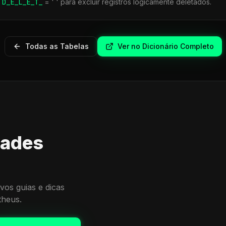
r
D_E_L_E_T_
= ' ' para excluir registros logicamente deletados.
Todas as Tabelas
Ver no Dicionário Completo
dades
vos guias e dicas
theus.