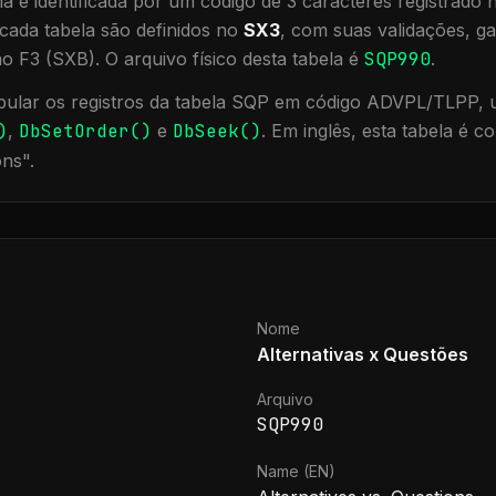
a é identificada por um código de 3 caracteres registrado
cada tabela são definidos no
SX3
, com suas validações, ga
ão F3 (SXB).
O arquivo físico desta tabela é
SQP990
.
ular os registros da tabela
SQP
em código ADVPL/TLPP, ut
)
,
DbSetOrder()
e
DbSeek()
.
Em inglês, esta tabela é 
ons
".
Nome
Alternativas x Questões
Arquivo
SQP990
Name (EN)