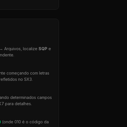
 Arquivos, localize
SQP
e
ondente.
ente começando com letras
efletidos no SX3.
quando determinados campos
X7 para detalhes.
0
(onde 010 é o código da