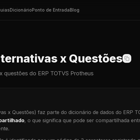
uias
Dicionário
Ponto de Entrada
Blog
ternativas x Questões
 x questões
do ERP TOTVS Protheus
vas x Questões)
faz parte do dicionário de dados do ERP 
artilhado
, o que significa que
pode ser compartilhada ent
ente
.