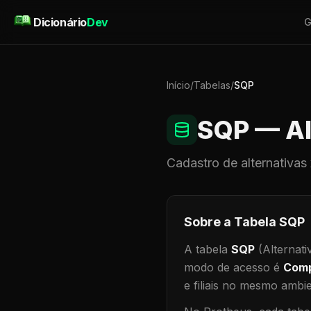
Pular para o conteúdo
Dicionário
Dev
G
Início
/
Tabelas
/
SQP
SQP
— Al
Cadastro de
alternativas
Sobre a Tabela
SQP
A tabela
SQP
(Alternati
modo de acesso é
Comp
e filiais no mesmo ambi