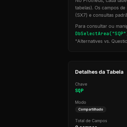
No Protheus, cada tabel
tabelas). Os campos de 
(SX7) e consultas padr
Para consultar ou manip
DbSelectArea("
SQP
"
"
Alternatives vs. Questi
Detalhes da Tabela
Chave
SQP
Modo
Compartilhado
Total de Campos