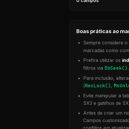
0
campos
Boas práticas ao ma
Sempre considere o f
marcadas como compa
Prefira utilizar os
índ
filtros via
DbSeek()
Para inclusão, alter
(
RecLock()
,
MsUnl
Evite manipular a ta
SX3 e gatilhos de SX
Antes de criar um no
Campos customizados
conflitos em atualiza