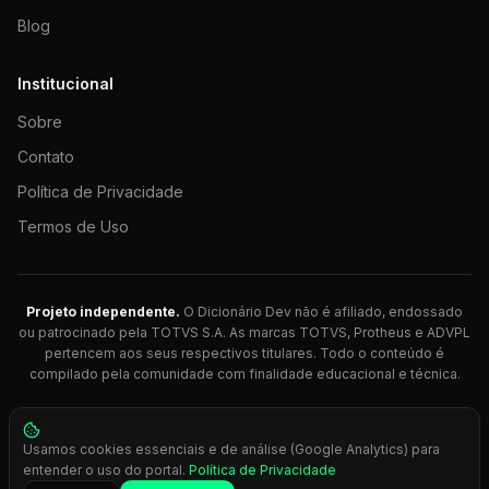
Blog
Institucional
Sobre
Contato
Política de Privacidade
Termos de Uso
Projeto independente.
O Dicionário Dev não é afiliado, endossado
ou patrocinado pela TOTVS S.A. As marcas TOTVS, Protheus e ADVPL
pertencem aos seus respectivos titulares. Todo o conteúdo é
compilado pela comunidade com finalidade educacional e técnica.
© 2026 Dicionário Dev. Feito com 💚 para desenvolvedores
Usamos cookies essenciais e de análise (Google Analytics) para
Protheus.
entender o uso do portal.
Política de Privacidade
Press
Ctrl+K
para busca rápida