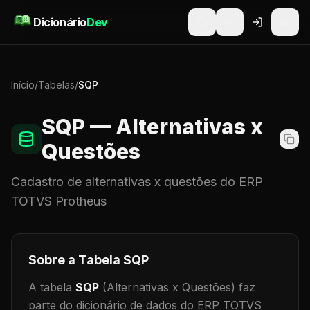
Pular para o conteúdo
Dicionário
Dev
Início
/
Tabelas
/
SQP
SQP
— Alternativas x
Questões
Cadastro de
alternativas x questões
do ERP
TOTVS Protheus
Sobre a Tabela
SQP
A tabela
SQP
(Alternativas x Questões)
faz
parte do dicionário de dados do ERP TOTVS