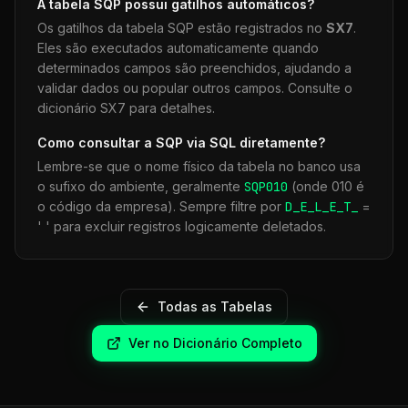
A tabela
SQP
possui gatilhos automáticos?
Os gatilhos da tabela
SQP
estão registrados no
SX7
.
Eles são executados automaticamente quando
determinados campos são preenchidos, ajudando a
validar dados ou popular outros campos. Consulte o
dicionário SX7 para detalhes.
Como consultar a
SQP
via SQL diretamente?
Lembre-se que o nome físico da tabela no banco usa
o sufixo do ambiente, geralmente
SQP
010
(onde 010 é
o código da empresa). Sempre filtre por
D_E_L_E_T_
=
' ' para excluir registros logicamente deletados.
Todas as Tabelas
Ver no Dicionário Completo