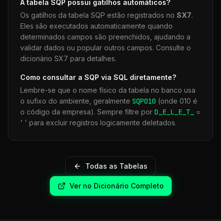
A tabela
SQP
possui gatilhos automáticos?
Os gatilhos da tabela
SQP
estão registrados no
SX7
.
Eles são executados automaticamente quando
determinados campos são preenchidos, ajudando a
validar dados ou popular outros campos. Consulte o
dicionário SX7 para detalhes.
Como consultar a
SQP
via SQL diretamente?
Lembre-se que o nome físico da tabela no banco usa
o sufixo do ambiente, geralmente
SQP
010
(onde 010 é
o código da empresa). Sempre filtre por
D_E_L_E_T_
=
' ' para excluir registros logicamente deletados.
Todas as Tabelas
Ver no Dicionário Completo