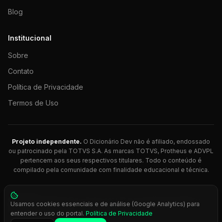
Blog
Institucional
Sobre
Contato
Política de Privacidade
Termos de Uso
Projeto independente.
O Dicionário Dev não é afiliado, endossado
ou patrocinado pela TOTVS S.A. As marcas TOTVS, Protheus e ADVPL
pertencem aos seus respectivos titulares. Todo o conteúdo é
compilado pela comunidade com finalidade educacional e técnica.
© 2026 Dicionário Dev. Feito com 💚 para desenvolvedores
Usamos cookies essenciais e de análise (Google Analytics) para
Protheus.
entender o uso do portal.
Política de Privacidade
Press
Ctrl+K
para busca rápida