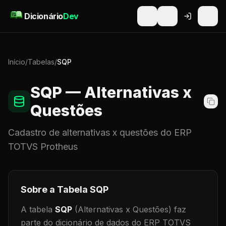
Pular para o conteúdo
Dicionário
Dev
Início
/
Tabelas
/
SQP
SQP
— Alternativas x
Questões
Cadastro de
alternativas x questões
do ERP
TOTVS Protheus
Sobre a Tabela
SQP
A tabela
SQP
(Alternativas x Questões)
faz
parte do dicionário de dados do ERP TOTVS