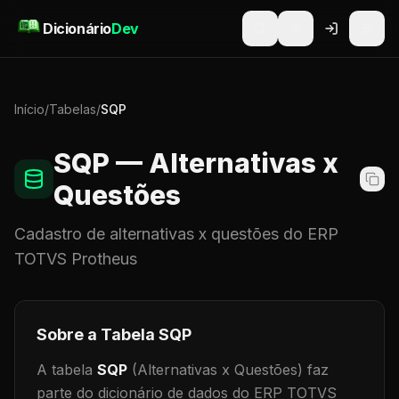
Pular para o conteúdo
Dicionário
Dev
Início
/
Tabelas
/
SQP
SQP
— Alternativas x
Questões
Cadastro de
alternativas x questões
do ERP
TOTVS Protheus
Sobre a Tabela
SQP
A tabela
SQP
(Alternativas x Questões)
faz
parte do dicionário de dados do ERP TOTVS