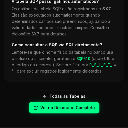
A tabela
SQP
possui gatilhos automáticos?
Os gatilhos da tabela
SQP
estão registrados no
SX7
.
Eles são executados automaticamente quando
determinados campos são preenchidos, ajudando a
validar dados ou popular outros campos. Consulte o
dicionário SX7 para detalhes.
Como consultar a
SQP
via SQL diretamente?
Lembre-se que o nome físico da tabela no banco usa
o sufixo do ambiente, geralmente
SQP
010
(onde 010 é
o código da empresa). Sempre filtre por
D_E_L_E_T_
=
' ' para excluir registros logicamente deletados.
Todas as Tabelas
Ver no Dicionário Completo