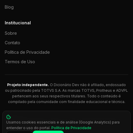
Blog
Institucional
Sobre
Contato
Política de Privacidade
Termos de Uso
Projeto independente.
O Dicionário Dev não é afiliado, endossado
ou patrocinado pela TOTVS S.A. As marcas TOTVS, Protheus e ADVPL
pertencem aos seus respectivos titulares. Todo o conteúdo é
compilado pela comunidade com finalidade educacional e técnica.
© 2026 Dicionário Dev. Feito com 💚 para desenvolvedores
Usamos cookies essenciais e de análise (Google Analytics) para
Protheus.
entender o uso do portal.
Política de Privacidade
Press
Ctrl+K
para busca rápida