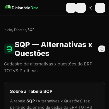
Pular para o conteúdo
Dicionário
Dev
Início
/
Tabelas
/
SQP
SQP
— Alternativas x
Questões
Cadastro de
alternativas x questões
do ERP
TOTVS Protheus
Sobre a Tabela
SQP
A tabela
SQP
(Alternativas x Questões)
faz
parte do dicionário de dados do ERP TOTVS