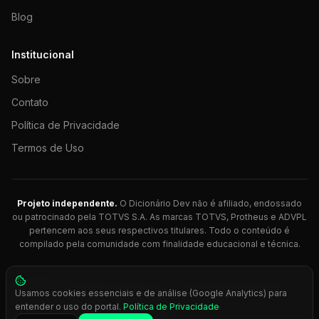
Blog
Institucional
Sobre
Contato
Política de Privacidade
Termos de Uso
Projeto independente.
O Dicionário Dev não é afiliado, endossado
ou patrocinado pela TOTVS S.A. As marcas TOTVS, Protheus e ADVPL
pertencem aos seus respectivos titulares. Todo o conteúdo é
compilado pela comunidade com finalidade educacional e técnica.
© 2026 Dicionário Dev. Feito com 💚 para desenvolvedores
Usamos cookies essenciais e de análise (Google Analytics) para
Protheus.
entender o uso do portal.
Política de Privacidade
Press
Ctrl+K
para busca rápida