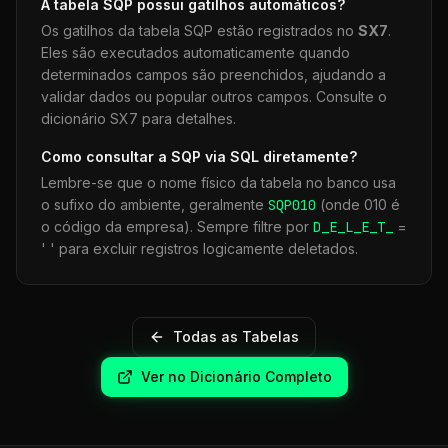
A tabela
SQP
possui gatilhos automáticos?
Os gatilhos da tabela
SQP
estão registrados no
SX7
.
Eles são executados automaticamente quando
determinados campos são preenchidos, ajudando a
validar dados ou popular outros campos. Consulte o
dicionário SX7 para detalhes.
Como consultar a
SQP
via SQL diretamente?
Lembre-se que o nome físico da tabela no banco usa
o sufixo do ambiente, geralmente
SQP
010
(onde 010 é
o código da empresa). Sempre filtre por
D_E_L_E_T_
=
' ' para excluir registros logicamente deletados.
Todas as Tabelas
Ver no Dicionário Completo