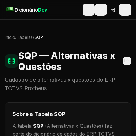
Pular para o conteúdo
Dicionário
Dev
Início
/
Tabelas
/
SQP
SQP
— Alternativas x
Questões
Cadastro de
alternativas x questões
do ERP
TOTVS Protheus
Sobre a Tabela
SQP
A tabela
SQP
(Alternativas x Questões)
faz
parte do dicionário de dados do ERP TOTVS