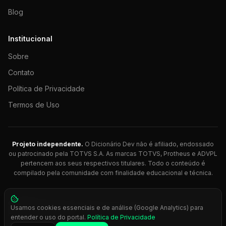
Blog
Institucional
Sobre
Contato
Política de Privacidade
Termos de Uso
Projeto independente.
O Dicionário Dev não é afiliado, endossado
ou patrocinado pela TOTVS S.A. As marcas TOTVS, Protheus e ADVPL
pertencem aos seus respectivos titulares. Todo o conteúdo é
compilado pela comunidade com finalidade educacional e técnica.
© 2026 Dicionário Dev. Feito com 💚 para desenvolvedores
Usamos cookies essenciais e de análise (Google Analytics) para
Protheus.
entender o uso do portal.
Política de Privacidade
Press
Ctrl+K
para busca rápida