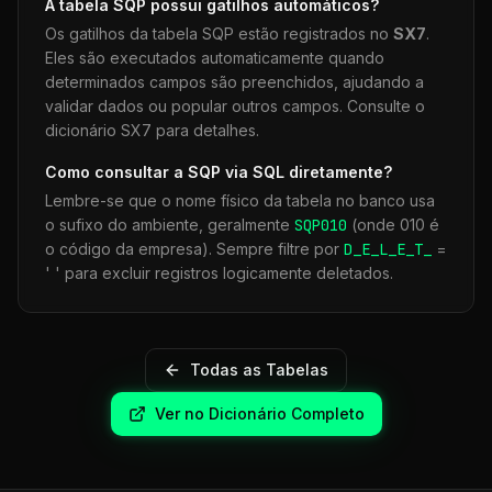
A tabela
SQP
possui gatilhos automáticos?
Os gatilhos da tabela
SQP
estão registrados no
SX7
.
Eles são executados automaticamente quando
determinados campos são preenchidos, ajudando a
validar dados ou popular outros campos. Consulte o
dicionário SX7 para detalhes.
Como consultar a
SQP
via SQL diretamente?
Lembre-se que o nome físico da tabela no banco usa
o sufixo do ambiente, geralmente
SQP
010
(onde 010 é
o código da empresa). Sempre filtre por
D_E_L_E_T_
=
' ' para excluir registros logicamente deletados.
Todas as Tabelas
Ver no Dicionário Completo