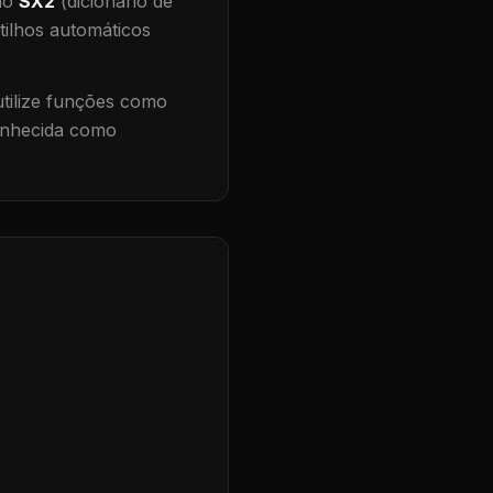
 no
SX2
(dicionário de
tilhos automáticos
ilize funções como
conhecida como