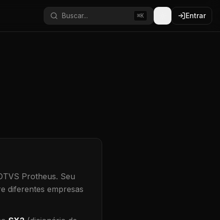
Buscar...
Entrar
⌘K
TOTVS Protheus.
Seu
re diferentes empresas