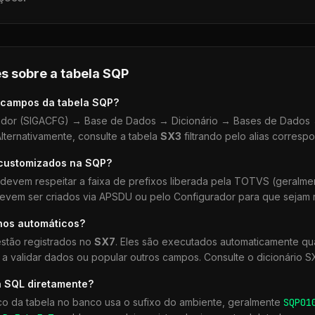
s sobre a tabela
SQP
 campos da tabela
SQP
?
dor (SIGACFG) → Base de Dados → Dicionário → Bases de Dados →
lternativamente, consulte a tabela
SX3
filtrando pelo alias corresp
 customizados na
SQP
?
devem respeitar a faixa de prefixos liberada pela TOTVS (geralm
devem ser criados via APSDU ou pelo Configurador para que sejam r
hos automáticos?
stão registrados no
SX7
. Eles são executados automaticamente 
a validar dados ou popular outros campos. Consulte o dicionário S
a SQL diretamente?
co da tabela no banco usa o sufixo do ambiente, geralmente
SQP
01