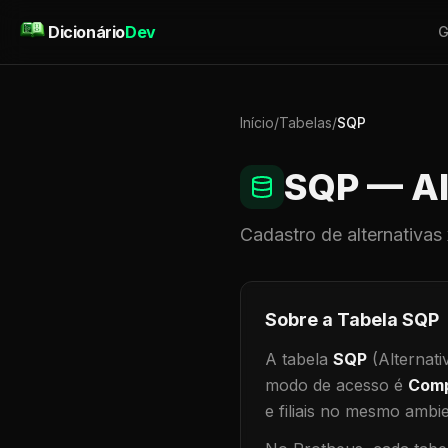
Pular para o conteúdo
Dicionário
Dev
G
Início
/
Tabelas
/
SQP
SQP
— Al
Cadastro de
alternativas
Sobre a Tabela
SQP
A tabela
SQP
(Alternati
modo de acesso é
Comp
e filiais no mesmo ambi