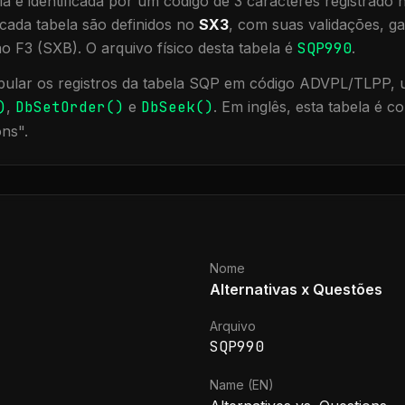
a é identificada por um código de 3 caracteres registrado
cada tabela são definidos no
SX3
, com suas validações, ga
ão F3 (SXB).
O arquivo físico desta tabela é
SQP990
.
ular os registros da tabela
SQP
em código ADVPL/TLPP, ut
)
,
DbSetOrder()
e
DbSeek()
.
Em inglês, esta tabela é 
ons
".
Nome
Alternativas x Questões
Arquivo
SQP990
Name (EN)