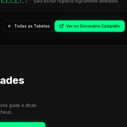
r
D_E_L_E_T_
= ' ' para excluir registros logicamente deletados.
Todas as Tabelas
Ver no Dicionário Completo
dades
vos guias e dicas
theus.