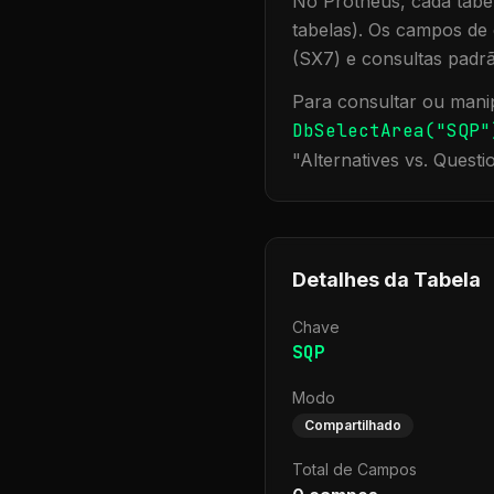
No Protheus, cada tabel
tabelas). Os campos de 
(SX7) e consultas padr
Para consultar ou manip
DbSelectArea("
SQP
"
"
Alternatives vs. Questi
Detalhes da Tabela
Chave
SQP
Modo
Compartilhado
Total de Campos