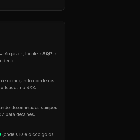
 Arquivos, localize
SQP
e
ondente.
ente começando com letras
efletidos no SX3.
quando determinados campos
X7 para detalhes.
0
(onde 010 é o código da