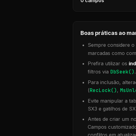
0
campos
Boas práticas ao ma
Sempre considere o f
marcadas como compa
Prefira utilizar os
índ
filtros via
DbSeek()
Para inclusão, alter
(
RecLock()
,
MsUnl
Evite manipular a ta
SX3 e gatilhos de SX
Antes de criar um no
Campos customizados
conflitos em atualiza