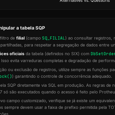
Alternatives vs. Questions
nipular a tabela
SQP
iltro de
filial
(campo
SQ_FILIAL
) ao consultar registros
rtilhadas, para respeitar a segregação de dados entre un
ices oficiais
da tabela (definidos no SIX) com
DbSetOrde
. Isso evita varreduras completas e degradação de perform
ação ou exclusão de registros, utilize sempre as funções 
ock()
) garantindo o controle de concorrência adequado.
bela
SQP
diretamente via SQL em produção. As regras de n
7 só são executados quando o acesso é feito pelo Protheu
vo campo customizado, verifique se já existe um equivalen
 sempre devem usar a faixa de prefixo permitida pela TO
ções.