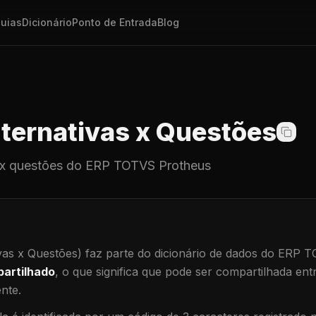
uias
Dicionário
Ponto de Entrada
Blog
ternativas x Questões
 x questões
do ERP TOTVS Protheus
vas x Questões)
faz parte do dicionário de dados do ERP 
artilhado
, o que significa que
pode ser compartilhada ent
ente
.