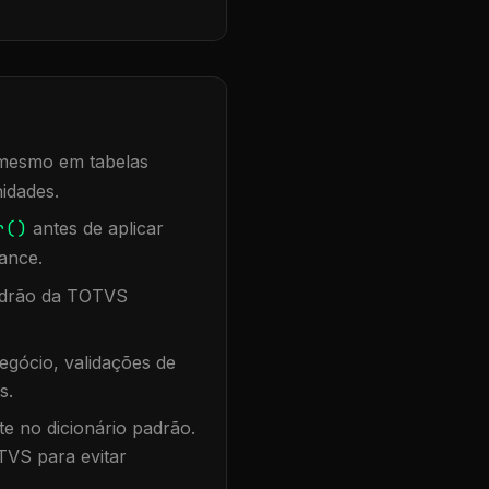
, mesmo em tabelas
idades.
r()
antes de aplicar
ance.
padrão da TOTVS
egócio, validações de
s.
te no dicionário padrão.
TVS para evitar