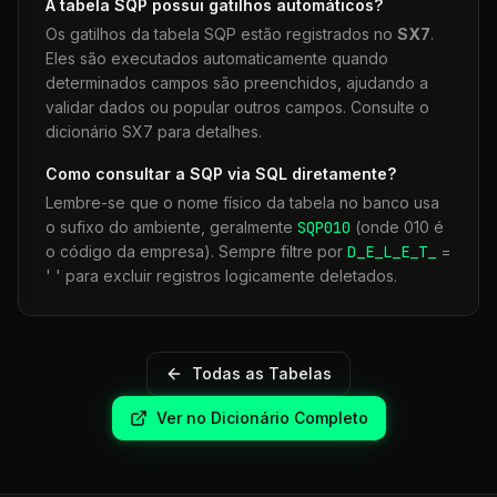
A tabela
SQP
possui gatilhos automáticos?
Os gatilhos da tabela
SQP
estão registrados no
SX7
.
Eles são executados automaticamente quando
determinados campos são preenchidos, ajudando a
validar dados ou popular outros campos. Consulte o
dicionário SX7 para detalhes.
Como consultar a
SQP
via SQL diretamente?
Lembre-se que o nome físico da tabela no banco usa
o sufixo do ambiente, geralmente
SQP
010
(onde 010 é
o código da empresa). Sempre filtre por
D_E_L_E_T_
=
' ' para excluir registros logicamente deletados.
Todas as Tabelas
Ver no Dicionário Completo