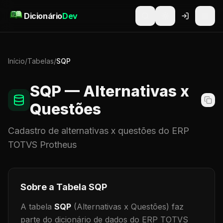
Pular para o conteúdo
Dicionário
Dev
Início
/
Tabelas
/
SQP
SQP
— Alternativas x
Questões
Cadastro de
alternativas x questões
do ERP
TOTVS Protheus
Sobre a Tabela
SQP
A tabela
SQP
(Alternativas x Questões)
faz
parte do dicionário de dados do ERP TOTVS