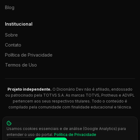
Blog
Institucional
Sobre
Contato
Política de Privacidade
Termos de Uso
Projeto independente.
O Dicionário Dev não é afiliado, endossado
ou patrocinado pela TOTVS S.A. As marcas TOTVS, Protheus e ADVPL
pertencem aos seus respectivos titulares. Todo o conteúdo é
compilado pela comunidade com finalidade educacional e técnica.
© 2026 Dicionário Dev. Feito com 💚 para desenvolvedores
Usamos cookies essenciais e de análise (Google Analytics) para
Protheus.
entender o uso do portal.
Política de Privacidade
Press
Ctrl+K
para busca rápida