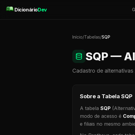
Pular para o conteúdo
Dicionário
Dev
G
Início
/
Tabelas
/
SQP
SQP
— Al
Cadastro de
alternativas
Sobre a Tabela
SQP
A tabela
SQP
(Alternati
modo de acesso é
Comp
e filiais no mesmo ambi