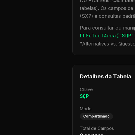
No Protheus, cada tabel
tabelas). Os campos de 
(SX7) e consultas padr
Para consultar ou manip
DbSelectArea("
SQP
"
"
Alternatives vs. Questi
Detalhes da Tabela
Chave
SQP
Modo
Compartilhado
Total de Campos