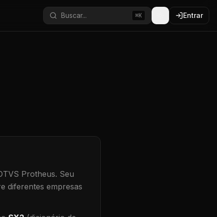
Buscar...
Entrar
⌘K
TOTVS Protheus.
Seu
re diferentes empresas