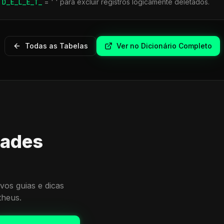
r
D_E_L_E_T_
= ' ' para excluir registros logicamente deletados.
Todas as Tabelas
Ver no Dicionário Completo
dades
vos guias e dicas
theus.