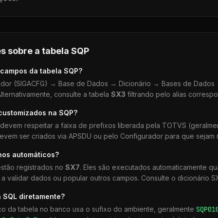
s sobre a tabela
SQP
 campos da tabela
SQP
?
dor (SIGACFG) → Base de Dados → Dicionário → Bases de Dados →
lternativamente, consulte a tabela
SX3
filtrando pelo alias corresp
 customizados na
SQP
?
devem respeitar a faixa de prefixos liberada pela TOTVS (geralm
devem ser criados via APSDU ou pelo Configurador para que sejam r
hos automáticos?
stão registrados no
SX7
. Eles são executados automaticamente 
a validar dados ou popular outros campos. Consulte o dicionário S
a SQL diretamente?
co da tabela no banco usa o sufixo do ambiente, geralmente
SQP
01