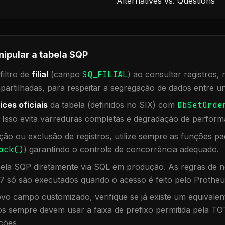
Alternatives vs. Questions
nipular a tabela
SQP
iltro de
filial
(campo
SQ_FILIAL
) ao consultar registros
rtilhadas, para respeitar a segregação de dados entre un
ices oficiais
da tabela (definidos no SIX) com
DbSetOrde
. Isso evita varreduras completas e degradação de perform
ação ou exclusão de registros, utilize sempre as funções 
ock()
) garantindo o controle de concorrência adequado.
bela
SQP
diretamente via SQL em produção. As regras de n
7 só são executados quando o acesso é feito pelo Protheu
vo campo customizado, verifique se já existe um equivalen
 sempre devem usar a faixa de prefixo permitida pela TO
ções.