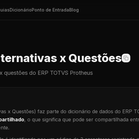
uias
Dicionário
Ponto de Entrada
Blog
ternativas x Questões
 x questões
do ERP TOTVS Protheus
vas x Questões)
faz parte do dicionário de dados do ERP 
artilhado
, o que significa que
pode ser compartilhada ent
ente
.