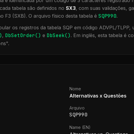
a é identificada por um código de 3 caracteres registrado
cada tabela são definidos no
SX3
, com suas validações, ga
ão F3 (SXB).
O arquivo físico desta tabela é
SQP990
.
ular os registros da tabela
SQP
em código ADVPL/TLPP, ut
)
,
DbSetOrder()
e
DbSeek()
.
Em inglês, esta tabela é 
ons
".
Nome
Alternativas x Questões
Arquivo
SQP990
Name (EN)