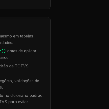
, mesmo em tabelas
idades.
r()
antes de aplicar
ance.
padrão da TOTVS
egócio, validações de
s.
te no dicionário padrão.
TVS para evitar