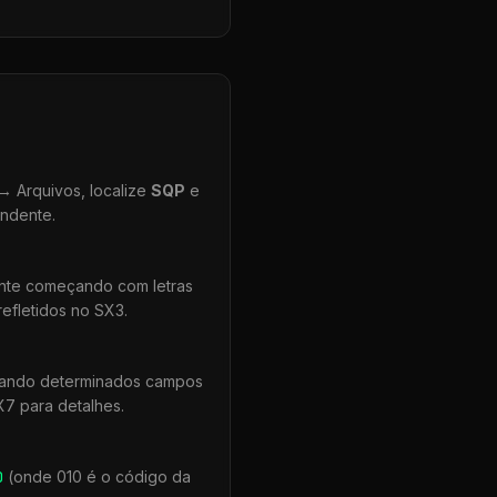
 Arquivos, localize
SQP
e
ondente.
ente começando com letras
efletidos no SX3.
quando determinados campos
X7 para detalhes.
0
(onde 010 é o código da