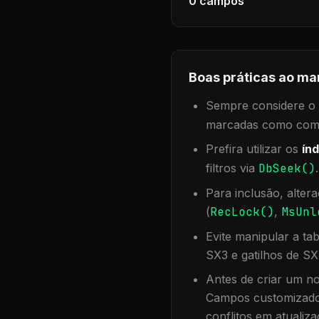
0
campos
Boas práticas ao ma
Sempre considere o f
marcadas como compa
Prefira utilizar os
índ
filtros via
DbSeek()
Para inclusão, alter
(
RecLock()
,
MsUnl
Evite manipular a ta
SX3 e gatilhos de SX
Antes de criar um no
Campos customizados
conflitos em atualiza