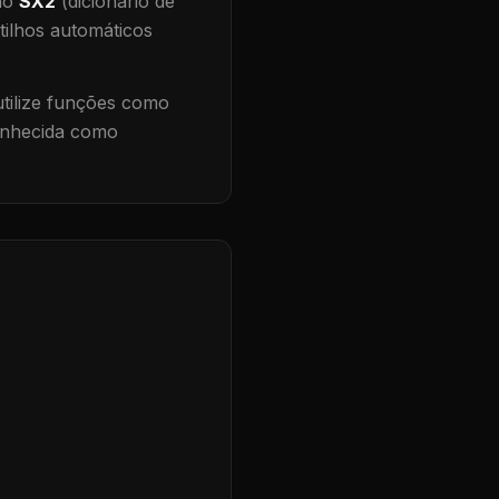
 no
SX2
(dicionário de
tilhos automáticos
ilize funções como
conhecida como