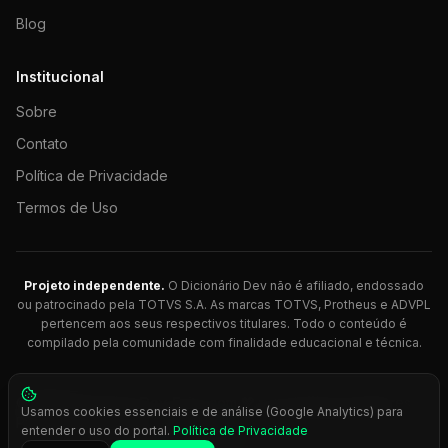
Blog
Institucional
Sobre
Contato
Política de Privacidade
Termos de Uso
Projeto independente.
O Dicionário Dev não é afiliado, endossado
ou patrocinado pela TOTVS S.A. As marcas TOTVS, Protheus e ADVPL
pertencem aos seus respectivos titulares. Todo o conteúdo é
compilado pela comunidade com finalidade educacional e técnica.
© 2026 Dicionário Dev. Feito com 💚 para desenvolvedores
Usamos cookies essenciais e de análise (Google Analytics) para
Protheus.
entender o uso do portal.
Política de Privacidade
Press
Ctrl+K
para busca rápida