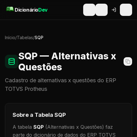
Pular para o conteúdo
Dicionário
Dev
Início
/
Tabelas
/
SQP
SQP
— Alternativas x
Questões
Cadastro de
alternativas x questões
do ERP
TOTVS Protheus
Sobre a Tabela
SQP
A tabela
SQP
(Alternativas x Questões)
faz
parte do dicionário de dados do ERP TOTVS