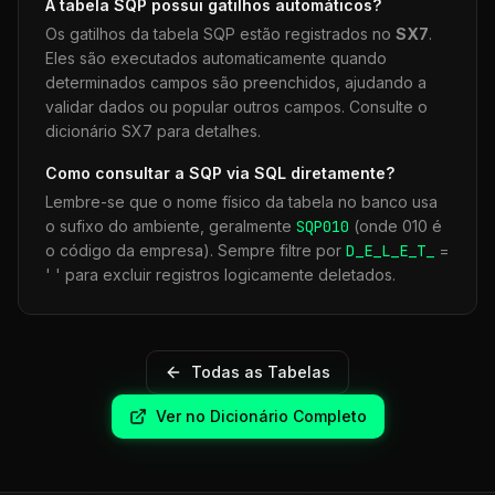
A tabela
SQP
possui gatilhos automáticos?
Os gatilhos da tabela
SQP
estão registrados no
SX7
.
Eles são executados automaticamente quando
determinados campos são preenchidos, ajudando a
validar dados ou popular outros campos. Consulte o
dicionário SX7 para detalhes.
Como consultar a
SQP
via SQL diretamente?
Lembre-se que o nome físico da tabela no banco usa
o sufixo do ambiente, geralmente
SQP
010
(onde 010 é
o código da empresa). Sempre filtre por
D_E_L_E_T_
=
' ' para excluir registros logicamente deletados.
Todas as Tabelas
Ver no Dicionário Completo