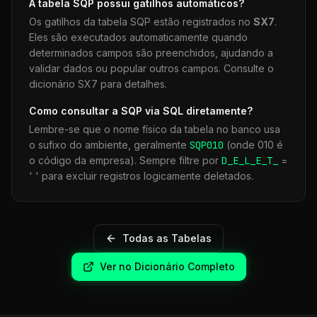
A tabela
SQP
possui gatilhos automáticos?
Os gatilhos da tabela
SQP
estão registrados no
SX7
.
Eles são executados automaticamente quando
determinados campos são preenchidos, ajudando a
validar dados ou popular outros campos. Consulte o
dicionário SX7 para detalhes.
Como consultar a
SQP
via SQL diretamente?
Lembre-se que o nome físico da tabela no banco usa
o sufixo do ambiente, geralmente
SQP
010
(onde 010 é
o código da empresa). Sempre filtre por
D_E_L_E_T_
=
' ' para excluir registros logicamente deletados.
Todas as Tabelas
Ver no Dicionário Completo