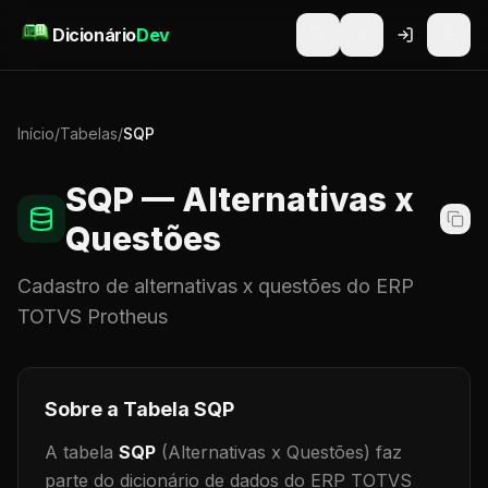
Pular para o conteúdo
Dicionário
Dev
Início
/
Tabelas
/
SQP
SQP
— Alternativas x
Questões
Cadastro de
alternativas x questões
do ERP
TOTVS Protheus
Sobre a Tabela
SQP
A tabela
SQP
(Alternativas x Questões)
faz
parte do dicionário de dados do ERP TOTVS