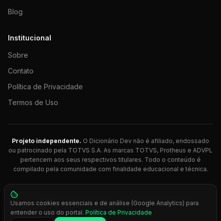
Blog
Institucional
Sobre
Contato
Política de Privacidade
Termos de Uso
Projeto independente.
O Dicionário Dev não é afiliado, endossado
ou patrocinado pela TOTVS S.A. As marcas TOTVS, Protheus e ADVPL
pertencem aos seus respectivos titulares. Todo o conteúdo é
compilado pela comunidade com finalidade educacional e técnica.
© 2026 Dicionário Dev. Feito com 💚 para desenvolvedores
Usamos cookies essenciais e de análise (Google Analytics) para
Protheus.
entender o uso do portal.
Política de Privacidade
Press
Ctrl+K
para busca rápida