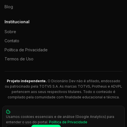
Blog
Institucional
Sobre
Contato
Política de Privacidade
Termos de Uso
Projeto independente.
O Dicionário Dev não é afiliado, endossado
ou patrocinado pela TOTVS S.A. As marcas TOTVS, Protheus e ADVPL
pertencem aos seus respectivos titulares. Todo o conteúdo é
compilado pela comunidade com finalidade educacional e técnica.
© 2026 Dicionário Dev. Feito com 💚 para desenvolvedores
Usamos cookies essenciais e de análise (Google Analytics) para
Protheus.
entender o uso do portal.
Política de Privacidade
Press
Ctrl+K
para busca rápida