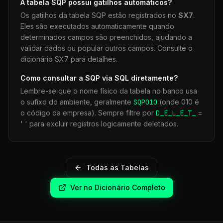
A tabela
SQP
possui gatilhos automáticos?
Os gatilhos da tabela
SQP
estão registrados no
SX7
.
Eles são executados automaticamente quando
determinados campos são preenchidos, ajudando a
validar dados ou popular outros campos. Consulte o
dicionário SX7 para detalhes.
Como consultar a
SQP
via SQL diretamente?
Lembre-se que o nome físico da tabela no banco usa
o sufixo do ambiente, geralmente
SQP
010
(onde 010 é
o código da empresa). Sempre filtre por
D_E_L_E_T_
=
' ' para excluir registros logicamente deletados.
Todas as Tabelas
Ver no Dicionário Completo