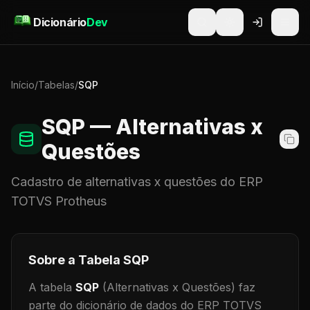
Pular para o conteúdo
Dicionário
Dev
Início
/
Tabelas
/
SQP
SQP
— Alternativas x
Questões
Cadastro de
alternativas x questões
do ERP
TOTVS Protheus
Sobre a Tabela
SQP
A tabela
SQP
(Alternativas x Questões)
faz
parte do dicionário de dados do ERP TOTVS