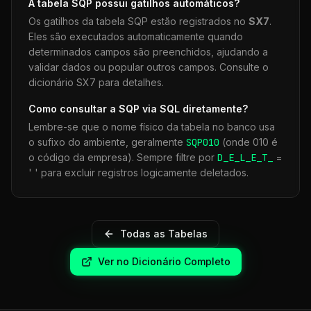
A tabela
SQP
possui gatilhos automáticos?
Os gatilhos da tabela
SQP
estão registrados no
SX7
.
Eles são executados automaticamente quando
determinados campos são preenchidos, ajudando a
validar dados ou popular outros campos. Consulte o
dicionário SX7 para detalhes.
Como consultar a
SQP
via SQL diretamente?
Lembre-se que o nome físico da tabela no banco usa
o sufixo do ambiente, geralmente
SQP
010
(onde 010 é
o código da empresa). Sempre filtre por
D_E_L_E_T_
=
' ' para excluir registros logicamente deletados.
Todas as Tabelas
Ver no Dicionário Completo