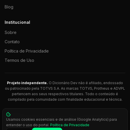
Blog
Institucional
Sobre
Contato
Política de Privacidade
Termos de Uso
Projeto independente.
O Dicionário Dev não é afiliado, endossado
ou patrocinado pela TOTVS S.A. As marcas TOTVS, Protheus e ADVPL
pertencem aos seus respectivos titulares. Todo o conteúdo é
compilado pela comunidade com finalidade educacional e técnica.
© 2026 Dicionário Dev. Feito com 💚 para desenvolvedores
Usamos cookies essenciais e de análise (Google Analytics) para
Protheus.
entender o uso do portal.
Política de Privacidade
Press
Ctrl+K
para busca rápida