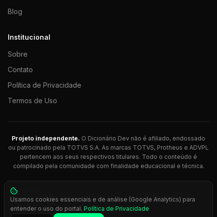
Blog
Institucional
Sobre
Contato
Política de Privacidade
Termos de Uso
Projeto independente.
O Dicionário Dev não é afiliado, endossado
ou patrocinado pela TOTVS S.A. As marcas TOTVS, Protheus e ADVPL
pertencem aos seus respectivos titulares. Todo o conteúdo é
compilado pela comunidade com finalidade educacional e técnica.
© 2026 Dicionário Dev. Feito com 💚 para desenvolvedores
Usamos cookies essenciais e de análise (Google Analytics) para
Protheus.
entender o uso do portal.
Política de Privacidade
Press
Ctrl+K
para busca rápida