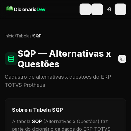
Pular para o conteúdo
Dicionário
Dev
Início
/
Tabelas
/
SQP
SQP
— Alternativas x
Questões
Cadastro de
alternativas x questões
do ERP
TOTVS Protheus
Sobre a Tabela
SQP
A tabela
SQP
(Alternativas x Questões)
faz
parte do dicionário de dados do ERP TOTVS