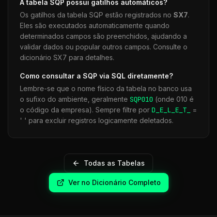
A tabela
SQP
possui gatilhos automáticos?
Os gatilhos da tabela
SQP
estão registrados no
SX7
.
Eles são executados automaticamente quando
determinados campos são preenchidos, ajudando a
validar dados ou popular outros campos. Consulte o
dicionário SX7 para detalhes.
Como consultar a
SQP
via SQL diretamente?
Lembre-se que o nome físico da tabela no banco usa
o sufixo do ambiente, geralmente
SQP
010
(onde 010 é
o código da empresa). Sempre filtre por
D_E_L_E_T_
=
' ' para excluir registros logicamente deletados.
Todas as Tabelas
Ver no Dicionário Completo