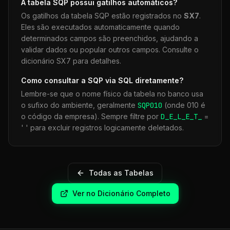
A tabela
SQP
possui gatilhos automáticos?
Os gatilhos da tabela
SQP
estão registrados no
SX7
.
Eles são executados automaticamente quando
determinados campos são preenchidos, ajudando a
validar dados ou popular outros campos. Consulte o
dicionário SX7 para detalhes.
Como consultar a
SQP
via SQL diretamente?
Lembre-se que o nome físico da tabela no banco usa
o sufixo do ambiente, geralmente
SQP
010
(onde 010 é
o código da empresa). Sempre filtre por
D_E_L_E_T_
=
' ' para excluir registros logicamente deletados.
Todas as Tabelas
Ver no Dicionário Completo