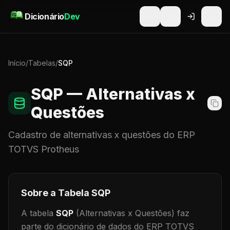
Pular para o conteúdo
Dicionário
Dev
Início
/
Tabelas
/
SQP
SQP
— Alternativas x
Questões
Cadastro de
alternativas x questões
do ERP
TOTVS Protheus
Sobre a Tabela
SQP
A tabela
SQP
(Alternativas x Questões)
faz
parte do dicionário de dados do ERP TOTVS