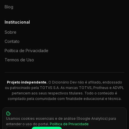
Blog
Institucional
Sobre
Contato
Política de Privacidade
Termos de Uso
Projeto independente.
O Dicionário Dev não é afiliado, endossado
ou patrocinado pela TOTVS S.A. As marcas TOTVS, Protheus e ADVPL
pertencem aos seus respectivos titulares. Todo o conteúdo é
compilado pela comunidade com finalidade educacional e técnica.
© 2026 Dicionário Dev. Feito com 💚 para desenvolvedores
Usamos cookies essenciais e de análise (Google Analytics) para
Protheus.
entender o uso do portal.
Política de Privacidade
Press
Ctrl+K
para busca rápida