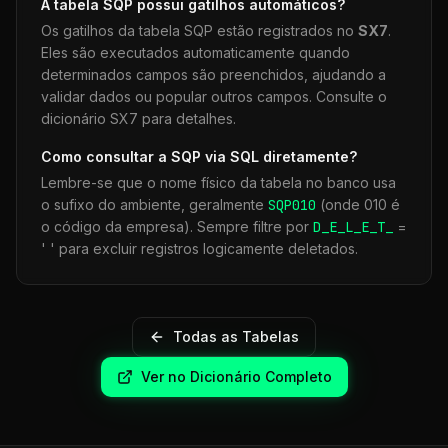
A tabela
SQP
possui gatilhos automáticos?
Os gatilhos da tabela
SQP
estão registrados no
SX7
.
Eles são executados automaticamente quando
determinados campos são preenchidos, ajudando a
validar dados ou popular outros campos. Consulte o
dicionário SX7 para detalhes.
Como consultar a
SQP
via SQL diretamente?
Lembre-se que o nome físico da tabela no banco usa
o sufixo do ambiente, geralmente
SQP
010
(onde 010 é
o código da empresa). Sempre filtre por
D_E_L_E_T_
=
' ' para excluir registros logicamente deletados.
Todas as Tabelas
Ver no Dicionário Completo