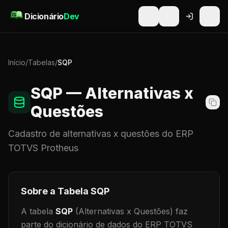
Pular para o conteúdo
Dicionário
Dev
Início
/
Tabelas
/
SQP
SQP
— Alternativas x
Questões
Cadastro de
alternativas x questões
do ERP
TOTVS Protheus
Sobre a Tabela
SQP
A tabela
SQP
(Alternativas x Questões)
faz
parte do dicionário de dados do ERP TOTVS