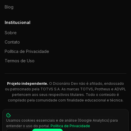
Blog
Institucional
Sobre
Contato
Política de Privacidade
Termos de Uso
Projeto independente.
O Dicionário Dev não é afiliado, endossado
ou patrocinado pela TOTVS S.A. As marcas TOTVS, Protheus e ADVPL
pertencem aos seus respectivos titulares. Todo o conteúdo é
compilado pela comunidade com finalidade educacional e técnica.
© 2026 Dicionário Dev. Feito com 💚 para desenvolvedores
Usamos cookies essenciais e de análise (Google Analytics) para
Protheus.
entender o uso do portal.
Política de Privacidade
Press
Ctrl+K
para busca rápida