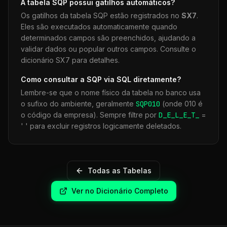
A tabela
SQP
possui gatilhos automáticos?
Os gatilhos da tabela
SQP
estão registrados no
SX7
.
Eles são executados automaticamente quando
determinados campos são preenchidos, ajudando a
validar dados ou popular outros campos. Consulte o
dicionário SX7 para detalhes.
Como consultar a
SQP
via SQL diretamente?
Lembre-se que o nome físico da tabela no banco usa
o sufixo do ambiente, geralmente
SQP
010
(onde 010 é
o código da empresa). Sempre filtre por
D_E_L_E_T_
=
' ' para excluir registros logicamente deletados.
Todas as Tabelas
Ver no Dicionário Completo