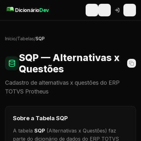
Pular para o conteúdo
Dicionário
Dev
Início
/
Tabelas
/
SQP
SQP
— Alternativas x
Questões
Cadastro de
alternativas x questões
do ERP
TOTVS Protheus
Sobre a Tabela
SQP
A tabela
SQP
(Alternativas x Questões)
faz
parte do dicionário de dados do ERP TOTVS