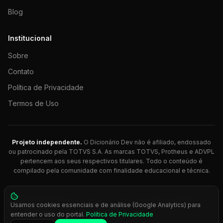
Blog
Institucional
Sobre
Contato
Política de Privacidade
Termos de Uso
Projeto independente.
O Dicionário Dev não é afiliado, endossado
ou patrocinado pela TOTVS S.A. As marcas TOTVS, Protheus e ADVPL
pertencem aos seus respectivos titulares. Todo o conteúdo é
compilado pela comunidade com finalidade educacional e técnica.
© 2026 Dicionário Dev. Feito com 💚 para desenvolvedores
Usamos cookies essenciais e de análise (Google Analytics) para
Protheus.
entender o uso do portal.
Política de Privacidade
Press
Ctrl+K
para busca rápida