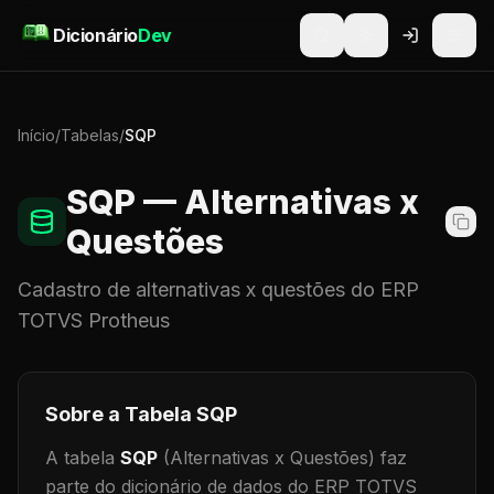
Pular para o conteúdo
Dicionário
Dev
Início
/
Tabelas
/
SQP
SQP
— Alternativas x
Questões
Cadastro de
alternativas x questões
do ERP
TOTVS Protheus
Sobre a Tabela
SQP
A tabela
SQP
(Alternativas x Questões)
faz
parte do dicionário de dados do ERP TOTVS