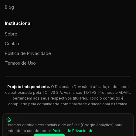
Blog
Institucional
Sobre
Contato
Política de Privacidade
Termos de Uso
Projeto independente.
O Dicionário Dev não é afiliado, endossado
ou patrocinado pela TOTVS S.A. As marcas TOTVS, Protheus e ADVPL
pertencem aos seus respectivos titulares. Todo o conteúdo é
compilado pela comunidade com finalidade educacional e técnica.
© 2026 Dicionário Dev. Feito com 💚 para desenvolvedores
Usamos cookies essenciais e de análise (Google Analytics) para
Protheus.
entender o uso do portal.
Política de Privacidade
Press
Ctrl+K
para busca rápida