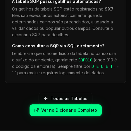
A tabela
SQP
possui gatilhos automáticos?
Os gatilhos da tabela
SQP
estão registrados no
SX7
.
Eles são executados automaticamente quando
determinados campos são preenchidos, ajudando a
validar dados ou popular outros campos. Consulte o
dicionário SX7 para detalhes.
Como consultar a
SQP
via SQL diretamente?
Lembre-se que o nome físico da tabela no banco usa
o sufixo do ambiente, geralmente
SQP
010
(onde 010 é
o código da empresa). Sempre filtre por
D_E_L_E_T_
=
' ' para excluir registros logicamente deletados.
Todas as Tabelas
Ver no Dicionário Completo