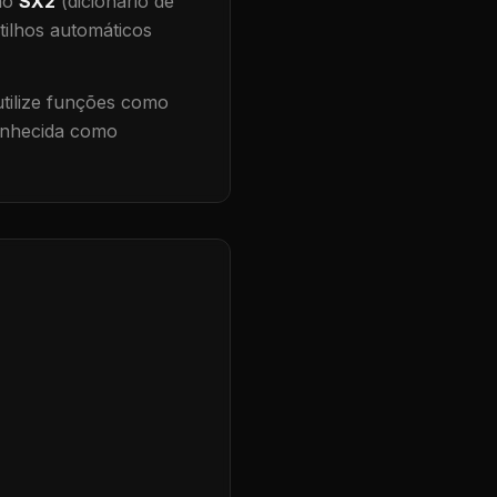
 no
SX2
(dicionário de
tilhos automáticos
ilize funções como
conhecida como