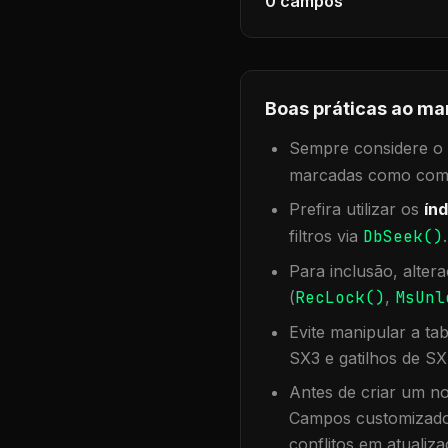
0
campos
Boas práticas ao ma
Sempre considere o f
marcadas como compa
Prefira utilizar os
índ
filtros via
DbSeek()
Para inclusão, alter
(
RecLock()
,
MsUnl
Evite manipular a ta
SX3 e gatilhos de SX
Antes de criar um no
Campos customizados
conflitos em atualiza