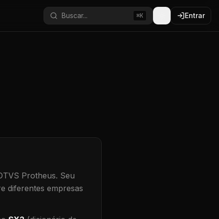
Buscar...
Entrar
⌘K
TOTVS Protheus.
Seu
re diferentes empresas