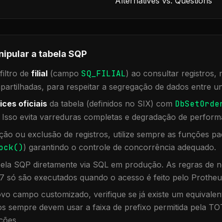
Alternatives vs. Questions
nipular a tabela
SQP
iltro de
filial
(campo
SQ_FILIAL
) ao consultar registros
rtilhadas, para respeitar a segregação de dados entre un
ices oficiais
da tabela (definidos no SIX) com
DbSetOrde
. Isso evita varreduras completas e degradação de perform
ação ou exclusão de registros, utilize sempre as funções 
ock()
) garantindo o controle de concorrência adequado.
bela
SQP
diretamente via SQL em produção. As regras de n
7 só são executados quando o acesso é feito pelo Protheu
vo campo customizado, verifique se já existe um equivalen
 sempre devem usar a faixa de prefixo permitida pela TO
ções.