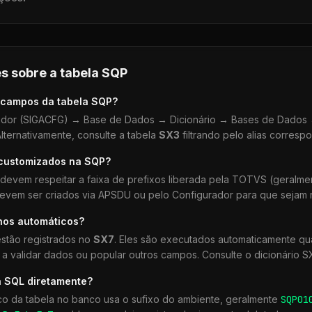
s sobre a tabela
SQP
 campos da tabela
SQP
?
dor (SIGACFG) → Base de Dados → Dicionário → Bases de Dados →
lternativamente, consulte a tabela
SX3
filtrando pelo alias corresp
 customizados na
SQP
?
devem respeitar a faixa de prefixos liberada pela TOTVS (geralm
devem ser criados via APSDU ou pelo Configurador para que sejam r
hos automáticos?
stão registrados no
SX7
. Eles são executados automaticamente 
a validar dados ou popular outros campos. Consulte o dicionário S
a SQL diretamente?
co da tabela no banco usa o sufixo do ambiente, geralmente
SQP
01