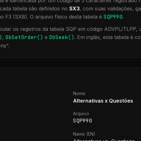
a é identificada por um código de 3 caracteres registrado
cada tabela são definidos no
SX3
, com suas validações, ga
ão F3 (SXB).
O arquivo físico desta tabela é
SQP990
.
ular os registros da tabela
SQP
em código ADVPL/TLPP, ut
)
,
DbSetOrder()
e
DbSeek()
.
Em inglês, esta tabela é 
ons
".
Nome
Alternativas x Questões
Arquivo
SQP990
Name (EN)