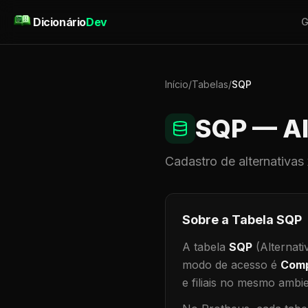
Pular para o conteúdo
Dicionário
Dev
G
Início
/
Tabelas
/
SQP
SQP
— Al
Cadastro de
alternativas
Sobre a Tabela
SQP
A tabela
SQP
(Alternati
modo de acesso é
Comp
e filiais no mesmo ambi