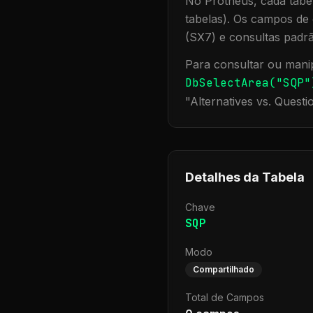
No Protheus, cada tabel
tabelas). Os campos de 
(SX7) e consultas padr
Para consultar ou manip
DbSelectArea("
SQP
"
"
Alternatives vs. Questi
Detalhes da Tabela
Chave
SQP
Modo
Compartilhado
Total de Campos