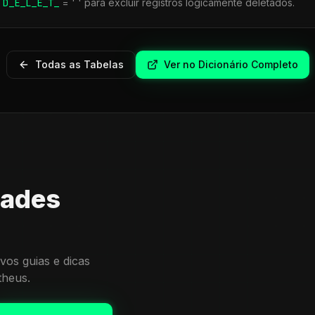
r
D_E_L_E_T_
= ' ' para excluir registros logicamente deletados.
Todas as Tabelas
Ver no Dicionário Completo
dades
vos guias e dicas
theus.