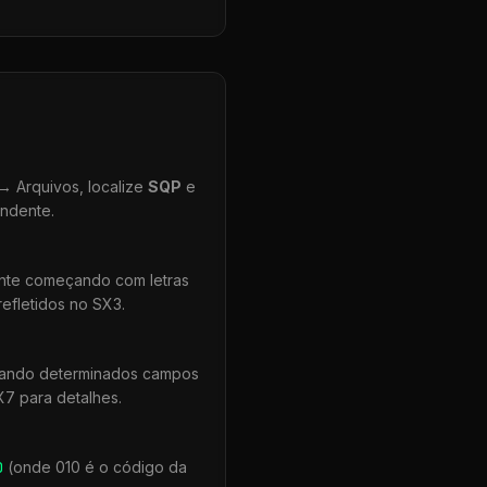
 Arquivos, localize
SQP
e
ondente.
ente começando com letras
efletidos no SX3.
quando determinados campos
X7 para detalhes.
0
(onde 010 é o código da