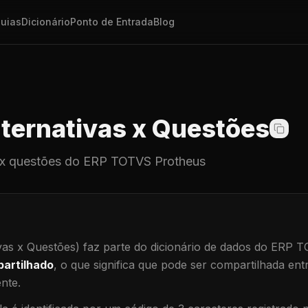
uias
Dicionário
Ponto de Entrada
Blog
ternativas x Questões
 x questões
do ERP TOTVS Protheus
vas x Questões)
faz parte do dicionário de dados do ERP 
artilhado
, o que significa que
pode ser compartilhada ent
ente
.