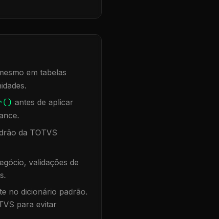
, mesmo em tabelas
idades.
r()
antes de aplicar
ance.
padrão da TOTVS
egócio, validações de
s.
te no dicionário padrão.
TVS para evitar