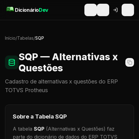
Pular para o conteúdo
Dicionário
Dev
Início
/
Tabelas
/
SQP
SQP
— Alternativas x
Questões
Cadastro de
alternativas x questões
do ERP
TOTVS Protheus
Sobre a Tabela
SQP
A tabela
SQP
(Alternativas x Questões)
faz
parte do dicionário de dados do ERP TOTVS