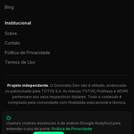
Blog
Institucional
Sobre
Contato
Política de Privacidade
Termos de Uso
Projeto independente.
O Dicionário Dev não é afiliado, endossado
ou patrocinado pela TOTVS S.A. As marcas TOTVS, Protheus e ADVPL
pertencem aos seus respectivos titulares. Todo o conteúdo é
compilado pela comunidade com finalidade educacional e técnica.
© 2026 Dicionário Dev. Feito com 💚 para desenvolvedores
Usamos cookies essenciais e de análise (Google Analytics) para
Protheus.
entender o uso do portal.
Política de Privacidade
Press
Ctrl+K
para busca rápida