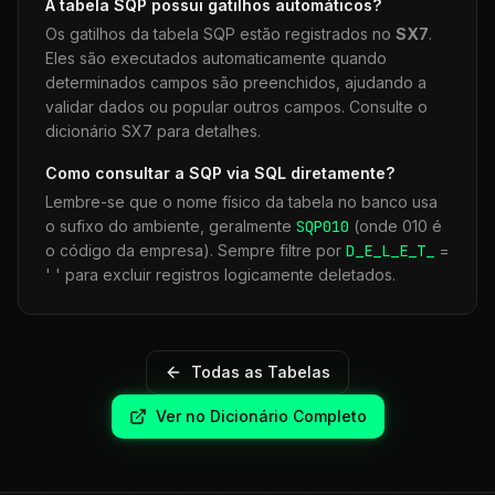
A tabela
SQP
possui gatilhos automáticos?
Os gatilhos da tabela
SQP
estão registrados no
SX7
.
Eles são executados automaticamente quando
determinados campos são preenchidos, ajudando a
validar dados ou popular outros campos. Consulte o
dicionário SX7 para detalhes.
Como consultar a
SQP
via SQL diretamente?
Lembre-se que o nome físico da tabela no banco usa
o sufixo do ambiente, geralmente
SQP
010
(onde 010 é
o código da empresa). Sempre filtre por
D_E_L_E_T_
=
' ' para excluir registros logicamente deletados.
Todas as Tabelas
Ver no Dicionário Completo