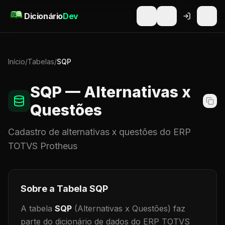
Pular para o conteúdo
Dicionário
Dev
Início
/
Tabelas
/
SQP
SQP
— Alternativas x
Questões
Cadastro de
alternativas x questões
do ERP
TOTVS Protheus
Sobre a Tabela
SQP
A tabela
SQP
(Alternativas x Questões)
faz
parte do dicionário de dados do ERP TOTVS