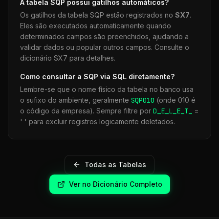
A tabela
SQP
possui gatilhos automáticos?
Os gatilhos da tabela
SQP
estão registrados no
SX7
.
Eles são executados automaticamente quando
determinados campos são preenchidos, ajudando a
validar dados ou popular outros campos. Consulte o
dicionário SX7 para detalhes.
Como consultar a
SQP
via SQL diretamente?
Lembre-se que o nome físico da tabela no banco usa
o sufixo do ambiente, geralmente
SQP
010
(onde 010 é
o código da empresa). Sempre filtre por
D_E_L_E_T_
=
' ' para excluir registros logicamente deletados.
Todas as Tabelas
Ver no Dicionário Completo