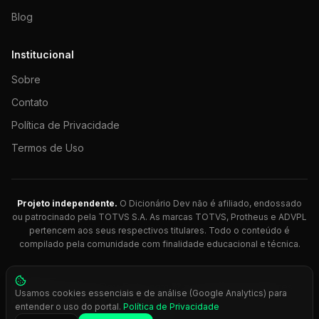
Blog
Institucional
Sobre
Contato
Política de Privacidade
Termos de Uso
Projeto independente.
O Dicionário Dev não é afiliado, endossado
ou patrocinado pela TOTVS S.A. As marcas TOTVS, Protheus e ADVPL
pertencem aos seus respectivos titulares. Todo o conteúdo é
compilado pela comunidade com finalidade educacional e técnica.
© 2026 Dicionário Dev. Feito com 💚 para desenvolvedores
Usamos cookies essenciais e de análise (Google Analytics) para
Protheus.
entender o uso do portal.
Política de Privacidade
Press
Ctrl+K
para busca rápida