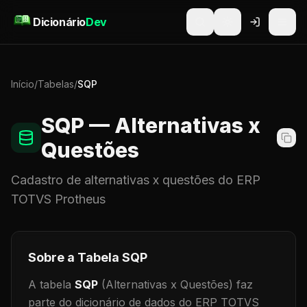
Pular para o conteúdo
Dicionário
Dev
Início
/
Tabelas
/
SQP
SQP
— Alternativas x
Questões
Cadastro de
alternativas x questões
do ERP
TOTVS Protheus
Sobre a Tabela
SQP
A tabela
SQP
(Alternativas x Questões)
faz
parte do dicionário de dados do ERP TOTVS