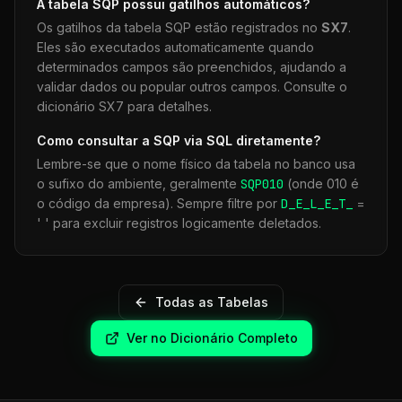
A tabela
SQP
possui gatilhos automáticos?
Os gatilhos da tabela
SQP
estão registrados no
SX7
.
Eles são executados automaticamente quando
determinados campos são preenchidos, ajudando a
validar dados ou popular outros campos. Consulte o
dicionário SX7 para detalhes.
Como consultar a
SQP
via SQL diretamente?
Lembre-se que o nome físico da tabela no banco usa
o sufixo do ambiente, geralmente
SQP
010
(onde 010 é
o código da empresa). Sempre filtre por
D_E_L_E_T_
=
' ' para excluir registros logicamente deletados.
Todas as Tabelas
Ver no Dicionário Completo