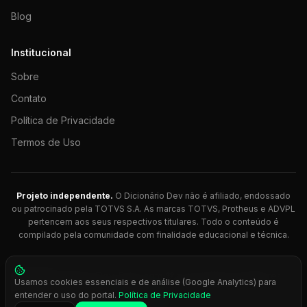
Blog
Institucional
Sobre
Contato
Política de Privacidade
Termos de Uso
Projeto independente.
O Dicionário Dev não é afiliado, endossado
ou patrocinado pela TOTVS S.A. As marcas TOTVS, Protheus e ADVPL
pertencem aos seus respectivos titulares. Todo o conteúdo é
compilado pela comunidade com finalidade educacional e técnica.
© 2026 Dicionário Dev. Feito com 💚 para desenvolvedores
Usamos cookies essenciais e de análise (Google Analytics) para
Protheus.
entender o uso do portal.
Política de Privacidade
Press
Ctrl+K
para busca rápida