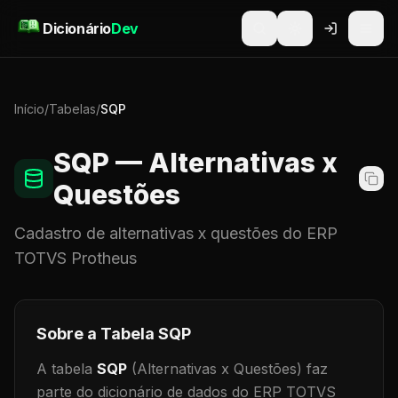
Pular para o conteúdo
Dicionário
Dev
Início
/
Tabelas
/
SQP
SQP
— Alternativas x
Questões
Cadastro de
alternativas x questões
do ERP
TOTVS Protheus
Sobre a Tabela
SQP
A tabela
SQP
(Alternativas x Questões)
faz
parte do dicionário de dados do ERP TOTVS