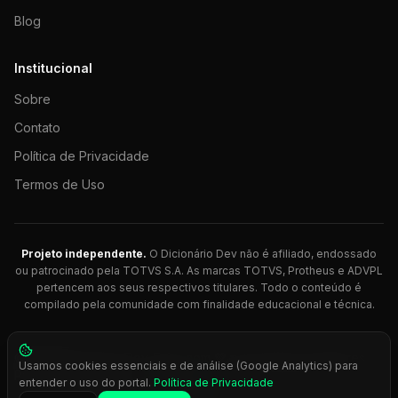
Blog
Institucional
Sobre
Contato
Política de Privacidade
Termos de Uso
Projeto independente.
O Dicionário Dev não é afiliado, endossado
ou patrocinado pela TOTVS S.A. As marcas TOTVS, Protheus e ADVPL
pertencem aos seus respectivos titulares. Todo o conteúdo é
compilado pela comunidade com finalidade educacional e técnica.
© 2026 Dicionário Dev. Feito com 💚 para desenvolvedores
Usamos cookies essenciais e de análise (Google Analytics) para
Protheus.
entender o uso do portal.
Política de Privacidade
Press
Ctrl+K
para busca rápida