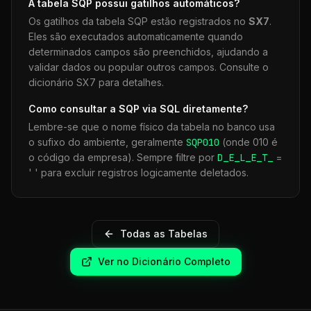
A tabela
SQP
possui gatilhos automáticos?
Os gatilhos da tabela
SQP
estão registrados no
SX7
.
Eles são executados automaticamente quando
determinados campos são preenchidos, ajudando a
validar dados ou popular outros campos. Consulte o
dicionário SX7 para detalhes.
Como consultar a
SQP
via SQL diretamente?
Lembre-se que o nome físico da tabela no banco usa
o sufixo do ambiente, geralmente
SQP
010
(onde 010 é
o código da empresa). Sempre filtre por
D_E_L_E_T_
=
' ' para excluir registros logicamente deletados.
Todas as Tabelas
Ver no Dicionário Completo