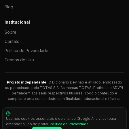
Blog
Institucional
Sobre
Contato
Política de Privacidade
Termos de Uso
Projeto independente.
O Dicionário Dev não é afiliado, endossado
ou patrocinado pela TOTVS S.A. As marcas TOTVS, Protheus e ADVPL
pertencem aos seus respectivos titulares. Todo o conteúdo é
compilado pela comunidade com finalidade educacional e técnica.
© 2026 Dicionário Dev. Feito com 💚 para desenvolvedores
Usamos cookies essenciais e de análise (Google Analytics) para
Protheus.
entender o uso do portal.
Política de Privacidade
Press
Ctrl+K
para busca rápida