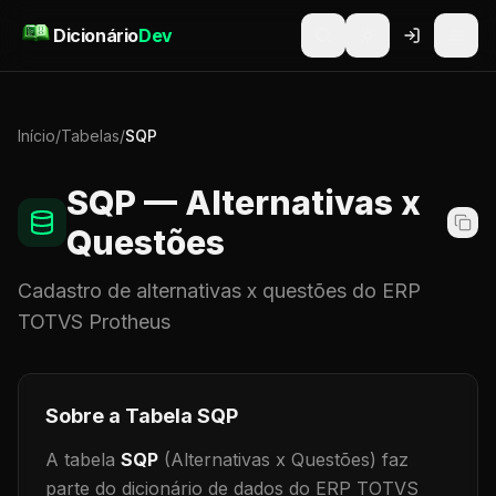
Pular para o conteúdo
Dicionário
Dev
Início
/
Tabelas
/
SQP
SQP
— Alternativas x
Questões
Cadastro de
alternativas x questões
do ERP
TOTVS Protheus
Sobre a Tabela
SQP
A tabela
SQP
(Alternativas x Questões)
faz
parte do dicionário de dados do ERP TOTVS