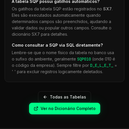
A tabela
SQP
possui gatilhos automáticos?
Os gatilhos da tabela
SQP
estão registrados no
SX7
.
Eles são executados automaticamente quando
determinados campos são preenchidos, ajudando a
validar dados ou popular outros campos. Consulte o
dicionário SX7 para detalhes.
Como consultar a
SQP
via SQL diretamente?
Lembre-se que o nome físico da tabela no banco usa
o sufixo do ambiente, geralmente
SQP
010
(onde 010 é
o código da empresa). Sempre filtre por
D_E_L_E_T_
=
' ' para excluir registros logicamente deletados.
Todas as Tabelas
Ver no Dicionário Completo