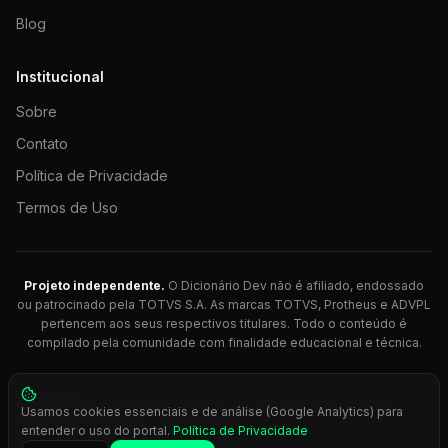
Blog
Institucional
Sobre
Contato
Política de Privacidade
Termos de Uso
Projeto independente.
O Dicionário Dev não é afiliado, endossado
ou patrocinado pela TOTVS S.A. As marcas TOTVS, Protheus e ADVPL
pertencem aos seus respectivos titulares. Todo o conteúdo é
compilado pela comunidade com finalidade educacional e técnica.
© 2026 Dicionário Dev. Feito com 💚 para desenvolvedores
Usamos cookies essenciais e de análise (Google Analytics) para
Protheus.
entender o uso do portal.
Política de Privacidade
Press
Ctrl+K
para busca rápida