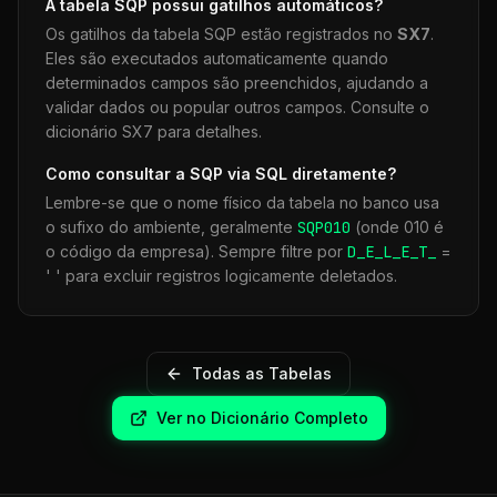
A tabela
SQP
possui gatilhos automáticos?
Os gatilhos da tabela
SQP
estão registrados no
SX7
.
Eles são executados automaticamente quando
determinados campos são preenchidos, ajudando a
validar dados ou popular outros campos. Consulte o
dicionário SX7 para detalhes.
Como consultar a
SQP
via SQL diretamente?
Lembre-se que o nome físico da tabela no banco usa
o sufixo do ambiente, geralmente
SQP
010
(onde 010 é
o código da empresa). Sempre filtre por
D_E_L_E_T_
=
' ' para excluir registros logicamente deletados.
Todas as Tabelas
Ver no Dicionário Completo