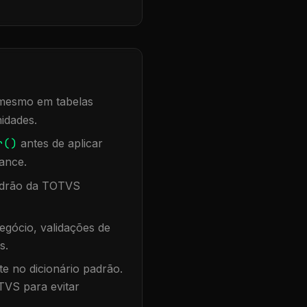
, mesmo em tabelas
idades.
r()
antes de aplicar
ance.
padrão da TOTVS
egócio, validações de
s.
te no dicionário padrão.
TVS para evitar