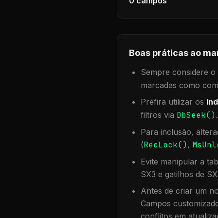
0
campos
Boas práticas ao ma
Sempre considere o f
marcadas como compa
Prefira utilizar os
índ
filtros via
DbSeek()
Para inclusão, alter
(
RecLock()
,
MsUnl
Evite manipular a ta
SX3 e gatilhos de SX
Antes de criar um no
Campos customizados
conflitos em atualiza