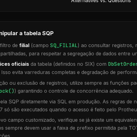
Alternatives vs. Questions
nipular a tabela
SQP
iltro de
filial
(campo
SQ_FILIAL
) ao consultar registros
rtilhadas, para respeitar a segregação de dados entre un
ices oficiais
da tabela (definidos no SIX) com
DbSetOrde
. Isso evita varreduras completas e degradação de perform
ação ou exclusão de registros, utilize sempre as funções 
ock()
) garantindo o controle de concorrência adequado.
bela
SQP
diretamente via SQL em produção. As regras de n
7 só são executados quando o acesso é feito pelo Protheu
vo campo customizado, verifique se já existe um equivalen
 sempre devem usar a faixa de prefixo permitida pela TO
ções.