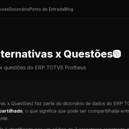
uias
Dicionário
Ponto de Entrada
Blog
ternativas x Questões
 x questões
do ERP TOTVS Protheus
vas x Questões)
faz parte do dicionário de dados do ERP 
artilhado
, o que significa que
pode ser compartilhada ent
ente
.