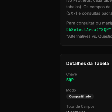
No Protheus, cada tabel
tabelas). Os campos de 
(SX7) e consultas padr
Para consultar ou manip
DbSelectArea("
SQP
"
"
Alternatives vs. Questi
Detalhes da Tabela
Chave
SQP
Modo
Compartilhado
Total de Campos