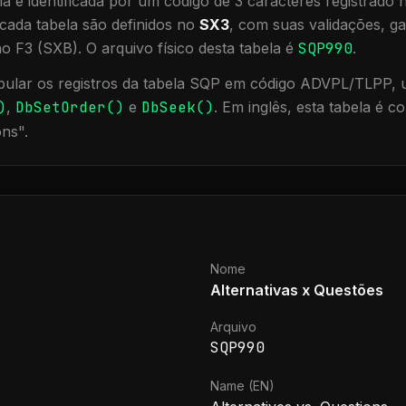
a é identificada por um código de 3 caracteres registrado
cada tabela são definidos no
SX3
, com suas validações, ga
ão F3 (SXB).
O arquivo físico desta tabela é
SQP990
.
ular os registros da tabela
SQP
em código ADVPL/TLPP, ut
)
,
DbSetOrder()
e
DbSeek()
.
Em inglês, esta tabela é 
ons
".
Nome
Alternativas x Questões
Arquivo
SQP990
Name (EN)