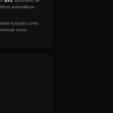
 no
SX2
(dicionário de
tilhos automáticos
ilize funções como
conhecida como