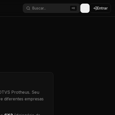
Buscar...
Entrar
⌘K
TOTVS Protheus.
Seu
re diferentes empresas