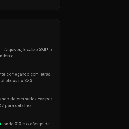
 Arquivos, localize
SQP
e
ondente.
ente começando com letras
efletidos no SX3.
quando determinados campos
X7 para detalhes.
0
(onde 010 é o código da