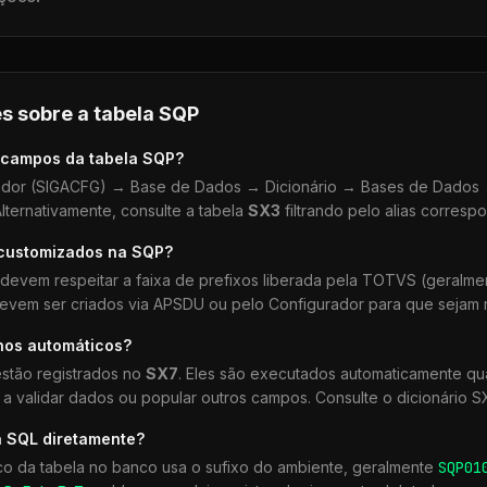
s sobre a tabela
SQP
 campos da tabela
SQP
?
dor (SIGACFG) → Base de Dados → Dicionário → Bases de Dados →
lternativamente, consulte a tabela
SX3
filtrando pelo alias corresp
 customizados na
SQP
?
devem respeitar a faixa de prefixos liberada pela TOTVS (geralm
devem ser criados via APSDU ou pelo Configurador para que sejam r
hos automáticos?
stão registrados no
SX7
. Eles são executados automaticamente 
a validar dados ou popular outros campos. Consulte o dicionário S
a SQL diretamente?
co da tabela no banco usa o sufixo do ambiente, geralmente
SQP
01