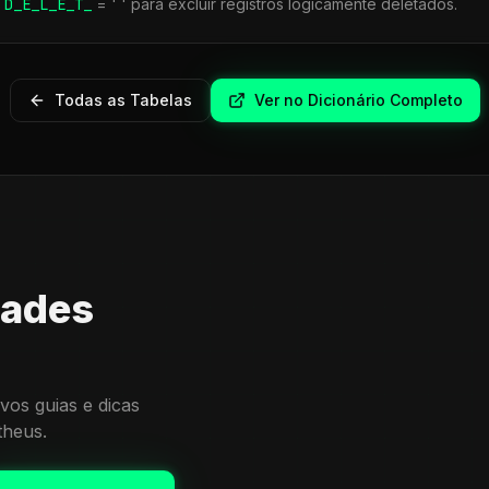
r
D_E_L_E_T_
= ' ' para excluir registros logicamente deletados.
Todas as Tabelas
Ver no Dicionário Completo
dades
vos guias e dicas
theus.