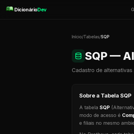
Pular para o conteúdo
Dicionário
Dev
G
Início
/
Tabelas
/
SQP
SQP
— Al
Cadastro de
alternativas
Sobre a Tabela
SQP
A tabela
SQP
(Alternati
modo de acesso é
Comp
e filiais no mesmo ambi