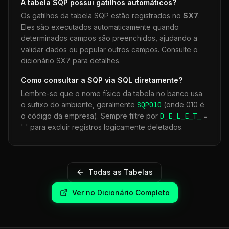
A tabela
SQP
possui gatilhos automáticos?
Os gatilhos da tabela
SQP
estão registrados no
SX7
.
Eles são executados automaticamente quando
determinados campos são preenchidos, ajudando a
validar dados ou popular outros campos. Consulte o
dicionário SX7 para detalhes.
Como consultar a
SQP
via SQL diretamente?
Lembre-se que o nome físico da tabela no banco usa
o sufixo do ambiente, geralmente
SQP
010
(onde 010 é
o código da empresa). Sempre filtre por
D_E_L_E_T_
=
' ' para excluir registros logicamente deletados.
Todas as Tabelas
Ver no Dicionário Completo