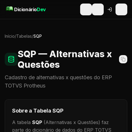
Pular para o conteúdo
Dicionário
Dev
Início
/
Tabelas
/
SQP
SQP
— Alternativas x
Questões
Cadastro de
alternativas x questões
do ERP
TOTVS Protheus
Sobre a Tabela
SQP
A tabela
SQP
(Alternativas x Questões)
faz
parte do dicionário de dados do ERP TOTVS