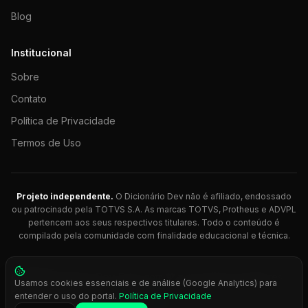
Blog
Institucional
Sobre
Contato
Política de Privacidade
Termos de Uso
Projeto independente.
O Dicionário Dev não é afiliado, endossado
ou patrocinado pela TOTVS S.A. As marcas TOTVS, Protheus e ADVPL
pertencem aos seus respectivos titulares. Todo o conteúdo é
compilado pela comunidade com finalidade educacional e técnica.
© 2026 Dicionário Dev. Feito com 💚 para desenvolvedores
Usamos cookies essenciais e de análise (Google Analytics) para
Protheus.
entender o uso do portal.
Política de Privacidade
Press
Ctrl+K
para busca rápida