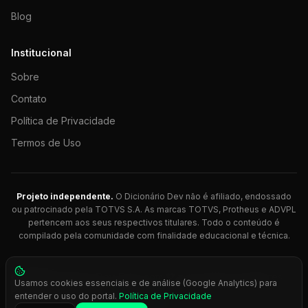
Blog
Institucional
Sobre
Contato
Política de Privacidade
Termos de Uso
Projeto independente.
O Dicionário Dev não é afiliado, endossado
ou patrocinado pela TOTVS S.A. As marcas TOTVS, Protheus e ADVPL
pertencem aos seus respectivos titulares. Todo o conteúdo é
compilado pela comunidade com finalidade educacional e técnica.
© 2026 Dicionário Dev. Feito com 💚 para desenvolvedores
Usamos cookies essenciais e de análise (Google Analytics) para
Protheus.
entender o uso do portal.
Política de Privacidade
Press
Ctrl+K
para busca rápida