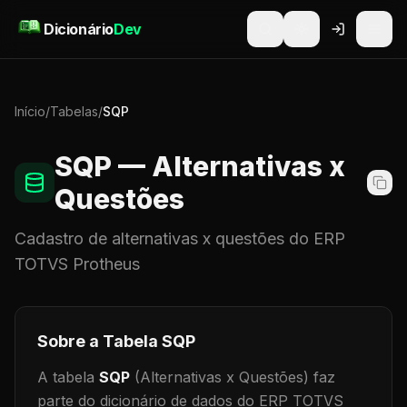
Pular para o conteúdo
Dicionário
Dev
Início
/
Tabelas
/
SQP
SQP
— Alternativas x
Questões
Cadastro de
alternativas x questões
do ERP
TOTVS Protheus
Sobre a Tabela
SQP
A tabela
SQP
(Alternativas x Questões)
faz
parte do dicionário de dados do ERP TOTVS