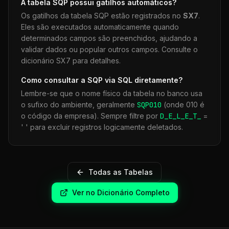
A tabela
SQP
possui gatilhos automáticos?
Os gatilhos da tabela
SQP
estão registrados no
SX7
.
Eles são executados automaticamente quando
determinados campos são preenchidos, ajudando a
validar dados ou popular outros campos. Consulte o
dicionário SX7 para detalhes.
Como consultar a
SQP
via SQL diretamente?
Lembre-se que o nome físico da tabela no banco usa
o sufixo do ambiente, geralmente
SQP
010
(onde 010 é
o código da empresa). Sempre filtre por
D_E_L_E_T_
=
' ' para excluir registros logicamente deletados.
Todas as Tabelas
Ver no Dicionário Completo