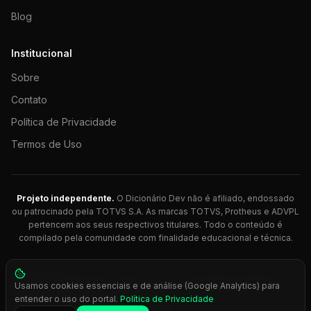
Blog
Institucional
Sobre
Contato
Política de Privacidade
Termos de Uso
Projeto independente.
O Dicionário Dev não é afiliado, endossado
ou patrocinado pela TOTVS S.A. As marcas TOTVS, Protheus e ADVPL
pertencem aos seus respectivos titulares. Todo o conteúdo é
compilado pela comunidade com finalidade educacional e técnica.
© 2026 Dicionário Dev. Feito com 💚 para desenvolvedores
Usamos cookies essenciais e de análise (Google Analytics) para
Protheus.
entender o uso do portal.
Política de Privacidade
Press
Ctrl+K
para busca rápida