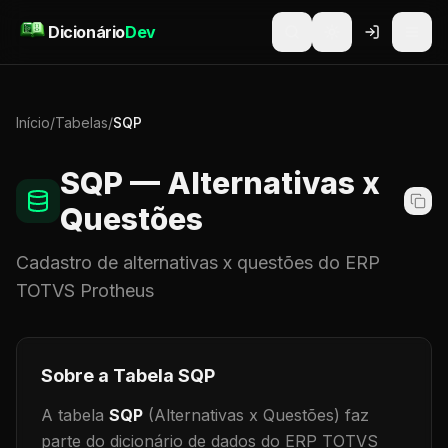
Pular para o conteúdo
Dicionário
Dev
Início
/
Tabelas
/
SQP
SQP
— Alternativas x
Questões
Cadastro de
alternativas x questões
do ERP
TOTVS Protheus
Sobre a Tabela
SQP
A tabela
SQP
(Alternativas x Questões)
faz
parte do dicionário de dados do ERP TOTVS