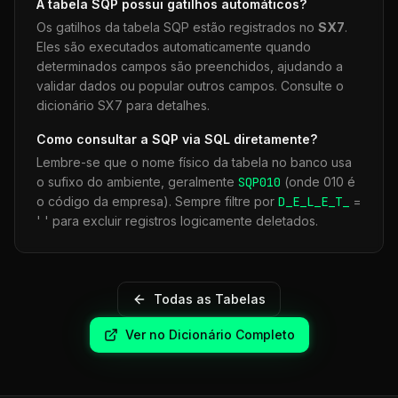
A tabela
SQP
possui gatilhos automáticos?
Os gatilhos da tabela
SQP
estão registrados no
SX7
.
Eles são executados automaticamente quando
determinados campos são preenchidos, ajudando a
validar dados ou popular outros campos. Consulte o
dicionário SX7 para detalhes.
Como consultar a
SQP
via SQL diretamente?
Lembre-se que o nome físico da tabela no banco usa
o sufixo do ambiente, geralmente
SQP
010
(onde 010 é
o código da empresa). Sempre filtre por
D_E_L_E_T_
=
' ' para excluir registros logicamente deletados.
Todas as Tabelas
Ver no Dicionário Completo