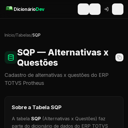
Pular para o conteúdo
Dicionário
Dev
Início
/
Tabelas
/
SQP
SQP
— Alternativas x
Questões
Cadastro de
alternativas x questões
do ERP
TOTVS Protheus
Sobre a Tabela
SQP
A tabela
SQP
(Alternativas x Questões)
faz
parte do dicionário de dados do ERP TOTVS