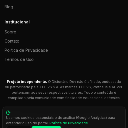
Blog
Institucional
Sobre
Contato
Política de Privacidade
Termos de Uso
Projeto independente.
O Dicionário Dev não é afiliado, endossado
ou patrocinado pela TOTVS S.A. As marcas TOTVS, Protheus e ADVPL
pertencem aos seus respectivos titulares. Todo o conteúdo é
compilado pela comunidade com finalidade educacional e técnica.
© 2026 Dicionário Dev. Feito com 💚 para desenvolvedores
Usamos cookies essenciais e de análise (Google Analytics) para
Protheus.
entender o uso do portal.
Política de Privacidade
Press
Ctrl+K
para busca rápida