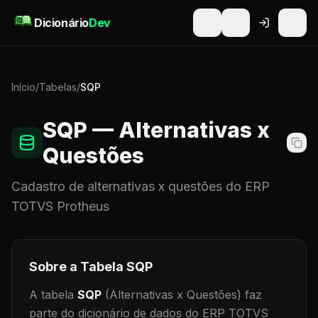
Pular para o conteúdo
Dicionário
Dev
Início
/
Tabelas
/
SQP
SQP
— Alternativas x
Questões
Cadastro de
alternativas x questões
do ERP
TOTVS Protheus
Sobre a Tabela
SQP
A tabela
SQP
(Alternativas x Questões)
faz
parte do dicionário de dados do ERP TOTVS