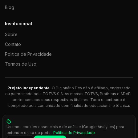
Blog
Institucional
Sobre
Contato
Política de Privacidade
Termos de Uso
Projeto independente.
O Dicionário Dev não é afiliado, endossado
ou patrocinado pela TOTVS S.A. As marcas TOTVS, Protheus e ADVPL
pertencem aos seus respectivos titulares. Todo o conteúdo é
compilado pela comunidade com finalidade educacional e técnica.
© 2026 Dicionário Dev. Feito com 💚 para desenvolvedores
Usamos cookies essenciais e de análise (Google Analytics) para
Protheus.
entender o uso do portal.
Política de Privacidade
Press
Ctrl+K
para busca rápida