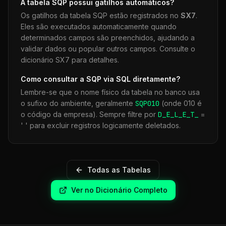
A tabela
SQP
possui gatilhos automáticos?
Os gatilhos da tabela
SQP
estão registrados no
SX7
.
Eles são executados automaticamente quando
determinados campos são preenchidos, ajudando a
validar dados ou popular outros campos. Consulte o
dicionário SX7 para detalhes.
Como consultar a
SQP
via SQL diretamente?
Lembre-se que o nome físico da tabela no banco usa
o sufixo do ambiente, geralmente
SQP
010
(onde 010 é
o código da empresa). Sempre filtre por
D_E_L_E_T_
=
' ' para excluir registros logicamente deletados.
Todas as Tabelas
Ver no Dicionário Completo